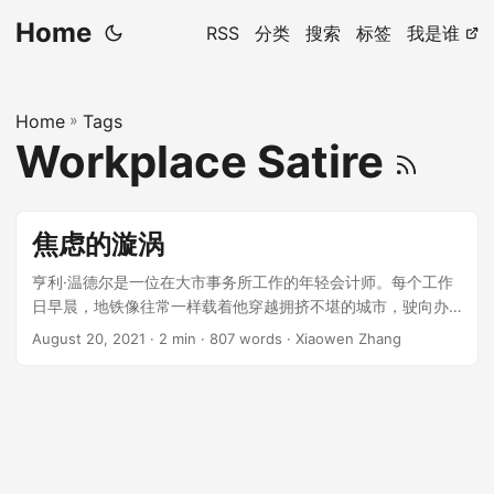
Home
RSS
分类
搜索
标签
我是谁
Home
»
Tags
Workplace Satire
焦虑的漩涡
亨利·温德尔是一位在大市事务所工作的年轻会计师。每个工作
日早晨，地铁像往常一样载着他穿越拥挤不堪的城市，驶向办
公楼。亨利在车厢中碰见了露西·帕克，一位同事，也是像亨利
August 20, 2021
· 2 min · 807 words · Xiaowen Zhang
一样努力爬职场阶梯的职员。然而，两人性格大相径庭。 ...