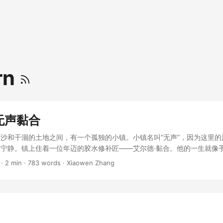
rn
无声黏合
沙和干涸的土地之间，有一个孤独的小镇。小镇名叫“无声”，因为这里的
宁静。镇上住着一位年迈的胶水修补匠——艾尔德·黏合。他的一生就像
破碎的事物重新缝合。 ...
· 2 min · 783 words · Xiaowen Zhang