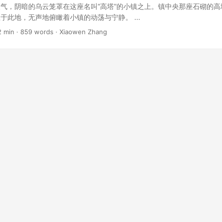
气，阴暗的乌云笼罩在这座名叫“高塔”的小镇之上。镇中央那座石砌的高
于此地，无声地俯瞰着小镇的动荡与宁静。 ...
2 min · 859 words · Xiaowen Zhang