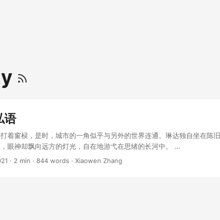
ty
私语
敲打着窗棂，是时，城市的一角似乎与另外的世界连通。琳达独自坐在陈
，眼神却飘向远方的灯光，自在地游弋在思绪的长河中。 ...
021
· 2 min · 844 words · Xiaowen Zhang