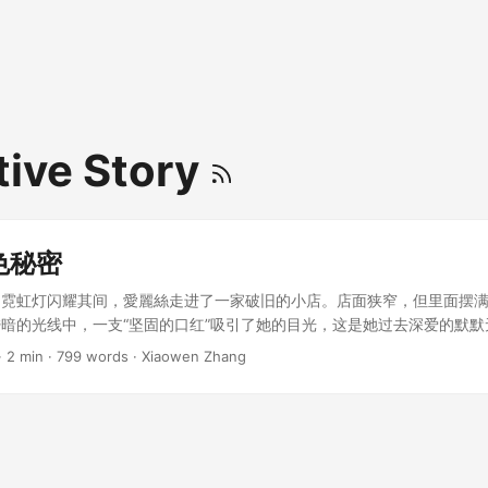
tive Story
色秘密
，霓虹灯闪耀其间，愛麗絲走进了一家破旧的小店。店面狭窄，但里面摆
暗的光线中，一支“坚固的口红”吸引了她的目光，这是她过去深爱的默默
发明。 ...
· 2 min · 799 words · Xiaowen Zhang