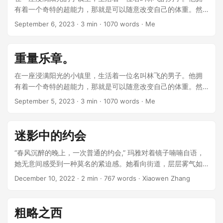
有着一个奇特的超能力，那就是可以随意改变自己的体重。然
而，这个能力似乎并没有什么实际的用处。他无法像超人一样
September 6, 2023
· 3 min · 1070 words · Me
飞越高楼，也不能像蜘蛛侠那样在墙壁之间穿梭。他只是一个
普通的人，只不过可以随心所欲地增减自己的体重。 ...
重量乐章。
在一座浸满阳光的小镇里，生活着一位名叫林飞的男子。他拥
有着一个奇特的超能力，那就是可以随意改变自己的体重。然
而，这个能力似乎并没有什么实际的用处。他无法像超人一样
September 5, 2023
· 3 min · 1070 words · Me
飞越高楼，也不能像蜘蛛侠那样在墙壁之间穿梭。他只是一个
普通的人，只不过可以随心所欲地增减自己的体重。 ...
迷影中的约会
“春风沉醉的晚上，一次普通的约会,” 玛雅对着镜子喃喃自语，
她无意间感受到一种莫名的紧迫感。她看向街道，层层雾气如
柔软的床单裹挟着一切。今晚与她相约的是一个神秘的男人，
December 10, 2022
· 2 min · 767 words · Xiaowen Zhang
在一场别开生面的晚宴上，他们初次见面。玛雅本以为不过是
个平常无奇的约会。 ...
粗略之西