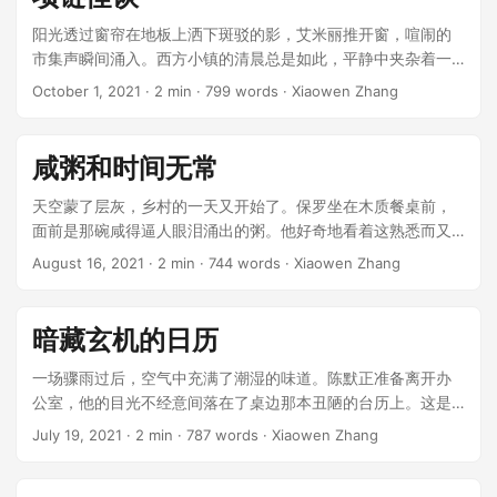
阳光透过窗帘在地板上洒下斑驳的影，艾米丽推开窗，喧闹的
市集声瞬间涌入。西方小镇的清晨总是如此，平静中夹杂着一
丝不安。在她的卧室角落里，有一条项链，像是一只沉默的怪
October 1, 2021
· 2 min · 799 words · Xiaowen Zhang
物，令人焦虑。 ...
咸粥和时间无常
天空蒙了层灰，乡村的一天又开始了。保罗坐在木质餐桌前，
面前是那碗咸得逼人眼泪涌出的粥。他好奇地看着这熟悉而又
陌生的物品：“这碗粥为什么咸得离谱？” ...
August 16, 2021
· 2 min · 744 words · Xiaowen Zhang
暗藏玄机的日历
一场骤雨过后，空气中充满了潮湿的味道。陈默正准备离开办
公室，他的目光不经意间落在了桌边那本丑陋的台历上。这是
一份与办公室精致格调格格不入的物品，纸页的表面早已泛
July 19, 2021
· 2 min · 787 words · Xiaowen Zhang
黄，甚至夹杂着时不时的咖啡渍。它就那么孤单地立在那儿，
似乎在无声地诉说些什么。 ...