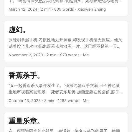
了。“玛丽看着突然启动的烤箱,皱起眉头。她刚搬进这栋老房子
不久,烤箱就开始表现出异常。 ...
March 12, 2024
· 2 min · 839 words · Xiaowen Zhang
虚幻。
张晓明拿起手机,习惯性地划开屏幕,却发现手机毫无反应。他又
试着按了几次电源键,屏幕依然漆黑一片。这已经不是第一天手
机失灵了,前几天也都是如此,不过过一会儿就能重新启动。张晓
November 2, 2023
· 2 min · 979 words · Me
明等了几分钟,可手机还是没有任何表现。 ...
香蕉杀手。
“又一起香蕉杀人事件发生了。”侦探约翰双手支着下巴,神色凝
重地审视着案发现场。 死者安东尼奥·加西亚躺在餐桌前,脖子上
缠着一圈香蕉皮。桌上放着已经见底的香蕉皮果皮,而那根致命
October 13, 2023
· 3 min · 1283 words · Me
的香蕉早已不见踪影。 ...
重量乐章。
在一座浸满阳光的小镇里，生活着一位名叫林飞的男子。他拥