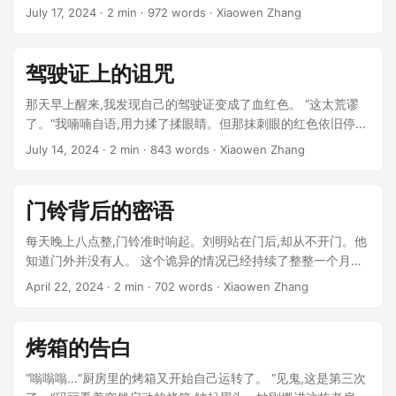
July 17, 2024
· 2 min · 972 words · Xiaowen Zhang
驾驶证上的诅咒
那天早上醒来,我发现自己的驾驶证变成了血红色。 “这太荒谬
了。“我喃喃自语,用力揉了揉眼睛。但那抹刺眼的红色依旧停留
在塑料卡片上,仿佛有人用鲜血将它染红。 ...
July 14, 2024
· 2 min · 843 words · Xiaowen Zhang
门铃背后的密语
每天晚上八点整,门铃准时响起。刘明站在门后,却从不开门。他
知道门外并没有人。 这个诡异的情况已经持续了整整一个月。
最初几天他还会紧张地透过猫眼张望,但除了空荡荡的走廊,什么
April 22, 2024
· 2 min · 702 words · Xiaowen Zhang
也看不到。 ...
烤箱的告白
“嗡嗡嗡…“厨房里的烤箱又开始自己运转了。 “见鬼,这是第三次