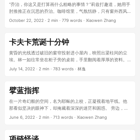
“乔治，你这又是打算画什么粗略的事情？”莉兹打趣道，她用手
肘推推正在沉思的乔治。咖啡馆里，气氛恬静，只有窗外西风
轻轻摇曳着窗帘。 乔治挪了挪椅子，轻声回答：“绘画，总是粗
October 22, 2022
· 2 min · 779 words · Xiaowen Zhang
略的开始，细致的过程。”他描绘的画布上只有几道看似随意的
线条，却早已在他脑中清晰成形。 ...
卡夫卡荒诞十分钟
黄昏的光线透过破旧的窗帘投射进小屋内，映照出梁柱间的尘
埃。林一如往常坐在柜子旁的桌前，手里翻阅着厚厚的资料。
笑声，不是他的，安静中这突兀的声音使他扭头寻找来源。 ...
July 14, 2022
· 2 min · 783 words · 林逸
擘蓝指挥
在一片奇幻般的空间，名为耶稣的上校，正凝视着地平线。他
那看似坚决的眼神下，却掩藏着深深的迷茫和困惑。 旁边，贝
特朗上尉轻声地问：“今天我们又要去哪儿，上校？” ...
June 6, 2022
· 2 min · 713 words · Xiaowen Zhang
项链怪谈