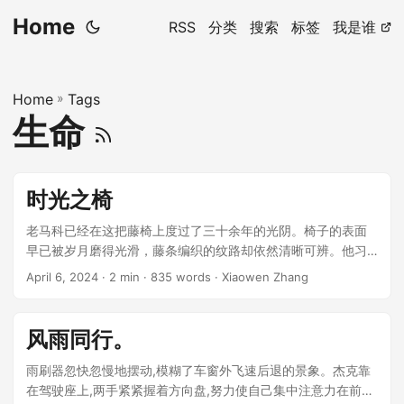
Home
RSS
分类
搜索
标签
我是谁
Home
»
Tags
生命
时光之椅
老马科已经在这把藤椅上度过了三十余年的光阴。椅子的表面
早已被岁月磨得光滑，藤条编织的纹路却依然清晰可辨。他习
惯每天傍晚坐在这里,望着窗外那株枝繁叶茂的梧桐树发呆。 ...
April 6, 2024
· 2 min · 835 words · Xiaowen Zhang
风雨同行。
雨刷器忽快忽慢地摆动,模糊了车窗外飞速后退的景象。杰克靠
在驾驶座上,两手紧紧握着方向盘,努力使自己集中注意力在前方