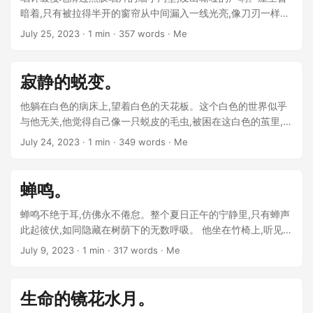
暗着,只有被拉得半开的窗帘从中间漏入一线光亮,像刀刃一样斜
斜地落在地板上。 他静静地坐在那里,任由记忆的浪潮将他拍打
July 25, 2023
· 1 min · 357 words · Me
得七零八落。往日的点点滴滴在脑海中翻涌,把他牢牢禁锢在爱
情的泥潭里,挣扎不得。他记得当初第一次邂逅她时,唱针里流淌
出的旋律。那是快活的爵士乐,和煦的阳光下两个青春躯体起舞,
寂静的蜕变。
仿佛永远不会停息。 ...
他躺在白色的病床上,望着白色的天花板。这个白色的世界似乎
与他无关,他觉得自己像一只蜕皮的毛虫,被困在这白色的茧里,等
待最后的蜕变。 他来到这个地方已经有一段时间了。一开始,医
July 24, 2023
· 1 min · 349 words · Me
生和护士还频繁来访,带着虚伪的笑容和同情。久而久之,那些面
孔和声音都开始模糊,他们的存在似乎也变得不那么重要。他渐
渐习惯了这静寂。 ...
蝉鸣。
蝉鸣不绝于耳,仿佛永不倦怠。整个夏日正午的宁静里,只有蝉声
此起彼伏,如同隐藏在树荫下的无数呼吸。 他坐在竹椅上,听见风
里树叶的沙沙声,仿佛也在无言地说话。阳光投射在地上,形成斑
July 9, 2023
· 1 min · 317 words · Me
驳的光影,慢慢移动。一只猫踱步走过,尾巴略带弧度地拂过地面,
发出“沙沙”声,惊扰了角落里的一只麻雀,它扑扇着翅膀飞走了。
...
生命的镜花水月。