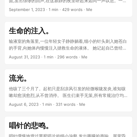
面,发出缥缈的回声,在这寂静的夜里听起来如同一声叹息。一个
身形渺小的生命从他的床上爬下,用双手抓住了那个小方块,双眼
September 1, 2023
· 1 min · 429 words · Me
好奇而专注地凝视着它。 ...
生命的注入。
输液室的角落里,一位年轻女子静静躺着,细小的针头刺入她苍白
的手背,向她体内慢慢注入拯救生命的液体。 她记起自己曾经也
这样为她的母亲注射过营养液,在母亲躺在病榻上最后的日子。
August 31, 2023
· 1 min · 296 words · Me
她温柔地抚摸母亲枯瘦的手,仿佛那手上每一根突出的骨头和青
筋都刻印在她的记忆里。母亲的手背上还留着她为母亲换药时
不小心造成的小小伤口,那是母亲最后一点儿还残留在人世的痕
流光。
迹。 ...
他咳了三个月了。起初只是刮凉风引发的轻微喉咙发炎,谁知咳
嗽却愈演愈烈,从不曾消停。 医生们束手无策,所有常规治疗均告
失败。X光片显示肺部完好,血液检查结果正常。最终医生只能
August 6, 2023
· 1 min · 331 words · Me
摇头,无法确诊病因。 ...
唱针的悲鸣。
唱针缓慢地滑过黑胶唱片的细小沟壑,发出嘶哑的声响。屋里昏