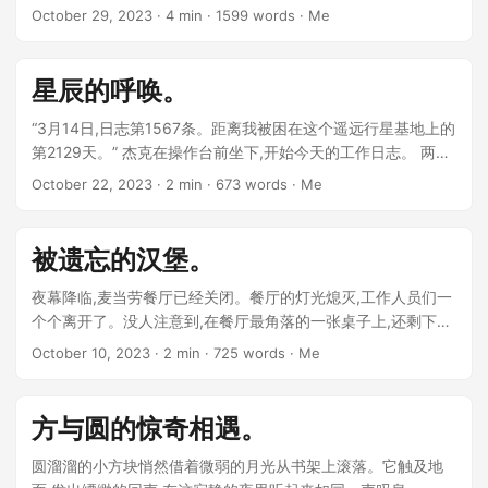
蜿蜒的高速公路上。 他原本计划这次公路旅行已经很久了。大
October 29, 2023
· 4 min · 1599 words · Me
学四年,他埋头学习,鲜少出去走动。获得工程师offer后,他决定
出门看看自己孤寂了二十多年的世界,去感受他只在书本和网络
上见过的广袤山川。 ...
星辰的呼唤。
“3月14日,日志第1567条。距离我被困在这个遥远行星基地上的
第2129天。” 杰克在操作台前坐下,开始今天的工作日志。 两千
多天前,他是一个对未来满怀憧憬的年轻科学家,受太空总署委派
October 22, 2023
· 2 min · 673 words · Me
来到Proxima B行星,参与人类第一个深空科研基地的建设。然
而就在基地建设完成前不久,一场小行星撞击导致大部分通讯设
备损坏,基地与地球失去联系。为了活下去,杰克只能利用基地上
被遗忘的汉堡。
有限的资源独自生存。 ...
夜幕降临,麦当劳餐厅已经关闭。餐厅的灯光熄灭,工作人员们一
个个离开了。没人注意到,在餐厅最角落的一张桌子上,还剩下一
块被遗忘的汉堡。 这块汉堡原本属于一个匆忙的上班族,他狼吞
October 10, 2023
· 2 min · 725 words · Me
虎咽地吃掉了汉堡的大部分,就急匆匆地离开了。现在,这块汉堡
孤零零地躺在桌子上,只剩下最后一口大小。 ...
方与圆的惊奇相遇。
圆溜溜的小方块悄然借着微弱的月光从书架上滚落。它触及地