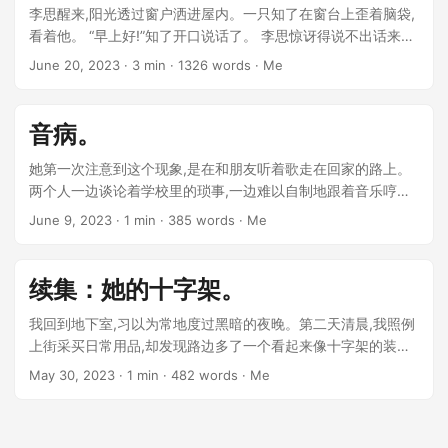
李思醒来,阳光透过窗户洒进屋内。一只知了在窗台上歪着脑袋,
看着他。 “早上好!”知了开口说话了。 李思惊讶得说不出话来。
他揉了揉眼睛,确定自己没有幻听。 ...
June 20, 2023
· 3 min · 1326 words · Me
音病。
她第一次注意到这个现象,是在和朋友听着歌走在回家的路上。
两个人一边谈论着学校里的琐事,一边难以自制地跟着音乐哼
唱。漫长的步行路上,两人已经习惯性地哼唱了至少十来首歌。
June 9, 2023
· 1 min · 385 words · Me
...
续集：她的十字架。
我回到地下室,习以为常地度过黑暗的夜晚。第二天清晨,我照例
上街采买日常用品,却发现路边多了一个看起来像十字架的装
置。聚集在那里的人们脸上露出我从未见过的神情——期待,狂
May 30, 2023
· 1 min · 482 words · Me
热与欣喜。 ...