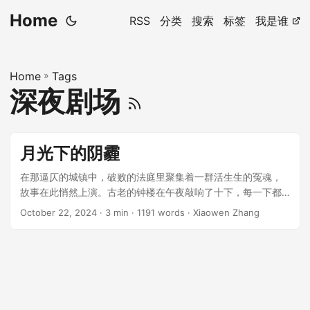
Home
RSS
分类
搜索
标签
我是谁
Home
»
Tags
深夜剧场
月光下的阴霾
在那逼仄的城镇中，破败的法庭里聚集着一群活生生的冤魂，
故事在此悄然上演。古老的钟楼在午夜敲响了十下，每一下都
如同敲打在人心上。法官布瑞克，一位行将朽木的老人，以颤
October 22, 2024
· 3 min · 1191 words · Xiaowen Zhang
抖的手指翻阅着《拥挤的法律》卷宗，那是一本记载着无数悲
惨案件的古老文献。 ...