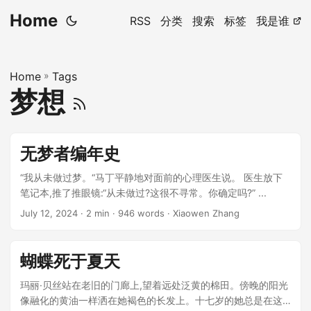
Home
RSS
分类
搜索
标签
我是谁
Home
»
Tags
梦想
无梦者编年史
“我从未做过梦。“马丁平静地对面前的心理医生说。 医生放下
笔记本,推了推眼镜:“从未做过?这很不寻常。你确定吗?” ...
July 12, 2024
· 2 min · 946 words · Xiaowen Zhang
蝴蝶死于夏天
玛丽·贝丝站在老旧的门廊上,望着远处泛黄的棉田。傍晚的阳光
像融化的黄油一样洒在她褐色的长发上。十七岁的她总是在这