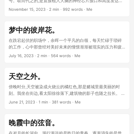
号。取而代之的,是直接植入大脑的神经芯片接口和高度发达的
人工智能系统。 我叫做艾利克斯,是一名思维工程师。我的工作
November 15, 2023
· 2 min · 992 words · Me
是利用精密的神经植入技术,在客户的大脑中创建全息思维图景,
从而实现他们无法想象的思维体验。 ...
梦中的彼岸花。
在跌宕起伏的职场中，余晖一个平凡的白领，每天忙碌于琐碎
的工作，心中那曾经对美好未来的憧憬渐渐被现实的压力和疲
惫所消磨。然而，在命运的安排下，一场意外的邂逅，将使他
July 16, 2023
· 2 min · 564 words · Me
的人生轨迹发生巨变。 ...
天空之外。
傍晚时分,天空被染成火烧云的橘红色,那是赌城里最美丽的时
刻。我坐在街边,看太阳徐徐落下,建筑物的影子也随之拉长。 一
个男孩走过来,手里拿着一把彩色风筝。那风筝上绘着一棵参天
June 21, 2023
· 1 min · 381 words · Me
大树,树下有一片湖,湖面倒映着艳丽的暖色天空。 ...
晚霞中的弦音。
在岁月的长河中，渐行渐远的是昨日的青春，逐渐消失的是曾