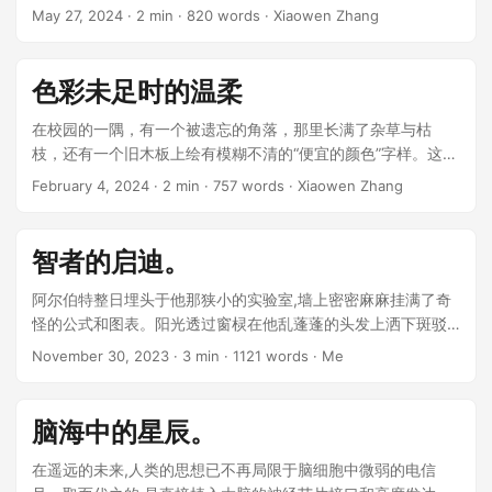
个时候想着那不切实际的梦。 “你又在发呆了。“身后传来母亲
May 27, 2024
· 2 min · 820 words · Xiaowen Zhang
干涩的声音。 ...
色彩未足时的温柔
在校园的一隅，有一个被遗忘的角落，那里长满了杂草与枯
枝，还有一个旧木板上绘有模糊不清的“便宜的颜色”字样。这是
一处鲜有人至的地方，却是艾琳与查理的秘密基地。艾琳是艺
February 4, 2024
· 2 min · 757 words · Xiaowen Zhang
术系的学生，查理则在文学系就读，二人因一次戏剧性的相遇
而结下了不解之缘。 ...
智者的启迪。
阿尔伯特整日埋头于他那狭小的实验室,墙上密密麻麻挂满了奇
怪的公式和图表。阳光透过窗棂在他乱蓬蓬的头发上洒下斑驳
的光影,他却全然未觉,只一心扑在眼前的算式上。 ...
November 30, 2023
· 3 min · 1121 words · Me
脑海中的星辰。
在遥远的未来,人类的思想已不再局限于脑细胞中微弱的电信