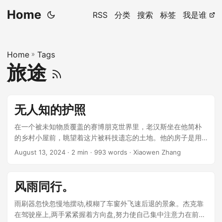
Home
RSS
分类
搜索
标签
我是谁
Home
»
Tags
旅途
无人知的护照
在一个被未知物质覆盖的赛博朋克世界里，老汉斯坐在他简朴
的乡村小屋前，眺望着这片被科技遗忘的土地。他的房子是用
传统的木头和泥土建成的，与周围插满数字广告牌和闪烁霓虹
August 13, 2024
· 2 min · 993 words · Xiaowen Zhang
灯的城市形成鲜明对比。尽管周围环境显得格格不入，汉斯却
乐在其中，享受着远离尘嚣的生活。 ...
风雨同行。
雨刷器忽快忽慢地摆动,模糊了车窗外飞速后退的景象。杰克靠
在驾驶座上,两手紧紧握着方向盘,努力使自己集中注意力在前方