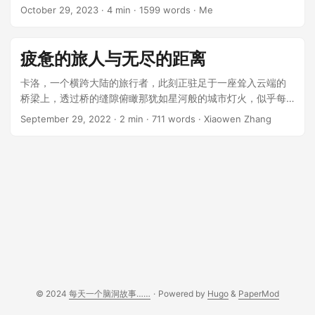
蜿蜒的高速公路上。 他原本计划这次公路旅行已经很久了。大
October 29, 2023
· 4 min · 1599 words · Me
学四年,他埋头学习,鲜少出去走动。获得工程师offer后,他决定
出门看看自己孤寂了二十多年的世界,去感受他只在书本和网络
上见过的广袤山川。 ...
疲惫的旅人与无尽的距离
卡洛，一个横跨大陆的旅行者，此刻正驻足于一座耸入云端的
桥梁上，透过桥的缝隙俯瞰那犹如星河般的城市灯火，似乎每
一盏灯都在述说着无人倾听的心事。然而，卡洛，却只沉浸于
September 29, 2022
· 2 min · 711 words · Xiaowen Zhang
自己心中未果的谜题。 ...
© 2024
每天一个脑洞故事……
·
Powered by
Hugo
&
PaperMod