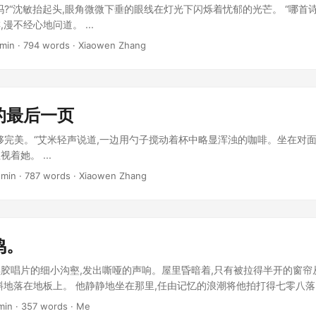
吗?“沈敏抬起头,眼角微微下垂的眼线在灯光下闪烁着忧郁的光芒。 “哪首诗
漫不经心地问道。 ...
 min · 794 words · Xiaowen Zhang
的最后一页
够完美。“艾米轻声说道,一边用勺子搅动着杯中略显浑浊的咖啡。坐在对面
着她。 ...
 min · 787 words · Xiaowen Zhang
鸣。
胶唱片的细小沟壑,发出嘶哑的声响。屋里昏暗着,只有被拉得半开的窗帘
斜地落在地板上。 他静静地坐在那里,任由记忆的浪潮将他拍打得七零八
他牢牢禁锢在爱情的泥潭里,挣扎不得。他记得当初第一次邂逅她时,唱针
min · 357 words · Me