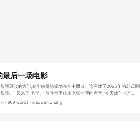
的最后一场电影
影院斑驳的大门,积尘纷纷扬扬地在空中飘散。这座建于2025年的老式
院。 “又来了,老李。“放映室里传来老张沙哑的声音,“今天放什么?” ...
in · 869 words · Xiaowen Zhang