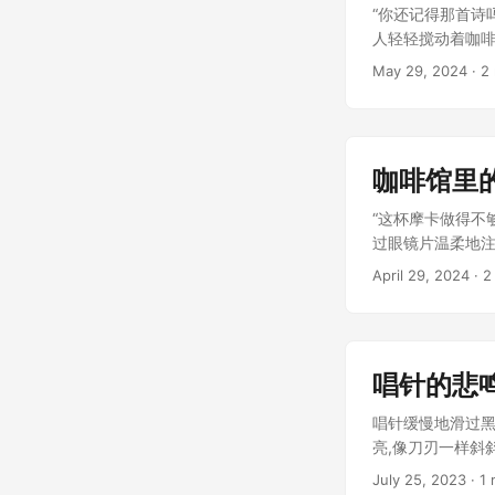
“你还记得那首诗
人轻轻搅动着咖啡,
May 29, 2024
· 2
咖啡馆里
“这杯摩卡做得不
过眼镜片温柔地注视
April 29, 2024
· 2
唱针的悲
唱针缓慢地滑过黑
亮,像刀刃一样斜
在脑海中翻涌,把
July 25, 2023
· 1 