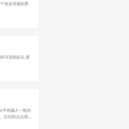
?“坐在对面的男
的马克抬起头,透
从中间漏入一线光
落。往日的点点滴滴
里流淌出的旋律。那