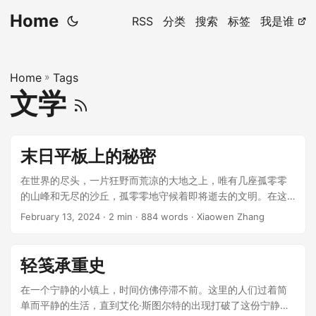
Home
RSS
分类
搜索
标签
我是谁
Home
»
Tags
文学
末日平板上的秘密
在世界的尽头，一片狂野而荒凉的大地之上，唯有几座孤零零
的山峰和无尽的沙丘，孤零零地守候着即将逝去的文明。在这
片荒凉之地，一对年轻的情侣，萨姆和莉娅，在末日的边缘艰
February 13, 2024
· 2 min · 884 words · Xiaowen Zhang
辛地寻找着生存的希望。空气中弥漫着死亡的气息，但他们的
爱情却像荒芜之中的花朵，顽强地绽放。 ...
轻笺承重史
在一个宁静的小镇上，时间仿佛停滞不前。这里的人们过着简
单而平静的生活，直到艾伦·斯图尔特的出现打破了这份宁静。