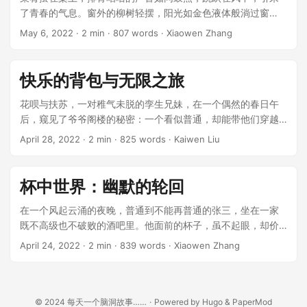
了青春的气息。窗外的柳树轻摆，阳光如金色液体般淌过窗
框，倾洒在这间小而明亮的厨房。安娅手上的勺子轻轻搅动，
May 6, 2022
· 2 min · 807 words · Xiaowen Zhang
油亮的番茄酱包裹着香料的气息，巧妙地融入排骨的每一根纤
维。 ...
快乐的背包与无限之旅
花呗与扶苏，一对稚气未脱的孪生兄妹，在一个偶然的春日午
后，窥见了爷爷阁楼的秘密：一个看似普通，却能带他们穿越
奇幻世界的背包。背包布满了彩绘，拥抱的太阳和月亮，星辰
April 28, 2022
· 2 min · 825 words · Kaiwen Liu
点缀其中，像是夜空的颂歌。*这不仅仅是一个背包，而是一扇
门，*花呗默想着，他的手抚摸着那光滑的织面，似乎能感受到
过去的热浪与冷风。 ...
杯中世界：幽默的轮回
在一个风起云涌的夜晚，普通到不能再普通的张三，坐在一家
既不高级也不破败的酒吧里。他面前的杯子，虽不起眼，却价
值连城。杯子里装着的不是黄金玫瑰般的顶级香槟，而是五块
April 24, 2022
· 2 min · 839 words · Xiaowen Zhang
钱一瓶的超市啤酒。 ...
© 2024
每天一个脑洞故事……
·
Powered by
Hugo
&
PaperMod