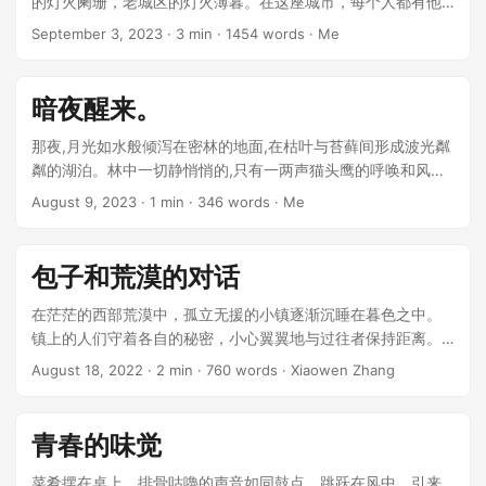
的灯火阑珊，老城区的灯火薄暮。在这座城市，每个人都有他
自己的故事。 李浩，一个淹没在办公室海洋的小小白领。他低
September 3, 2023
· 3 min · 1454 words · Me
头看着电脑屏幕，却不时扫向窗外的都市。每当看到那座城
市，他的心里总会涌起一种名为“好奇”的情感。 ...
暗夜醒来。
那夜,月光如水般倾泻在密林的地面,在枯叶与苔藓间形成波光粼
粼的湖泊。林中一切静悄悄的,只有一两声猫头鹰的呼唤和风中
树叶的窃窃私语。 在月色笼罩下,一具躯体静静躺在林间的泥土
August 9, 2023
· 1 min · 346 words · Me
与落叶之间。那是著名艺术家伊撒克·罗兰的身体,四肢被剖离,内
脏散落在细微的月光下闪烁。暗红的血色在身体与泥土间交织
出一幅扑朔迷离的图样。 ...
包子和荒漠的对话
在茫茫的西部荒漠中，孤立无援的小镇逐渐沉睡在暮色之中。
镇上的人们守着各自的秘密，小心翼翼地与过往者保持距离。
然而，这天，从东方来的一个陌生人，打破了这份平静。 ...
August 18, 2022
· 2 min · 760 words · Xiaowen Zhang
青春的味觉
菜肴摆在桌上，排骨咕嚕的声音如同鼓点，跳跃在风中，引来