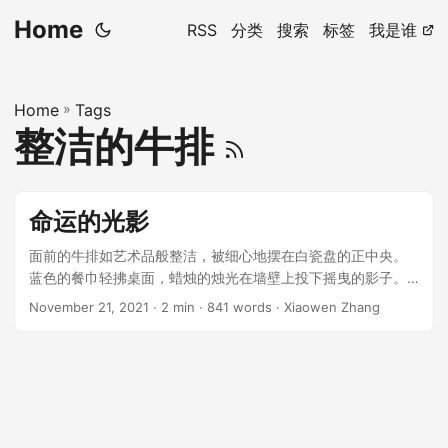
Home
RSS
分类
搜索
标签
我是谁
Home
»
Tags
整洁的牛排
命运的光影
面前的牛排如艺术品般整洁，被细心地摆在白瓷盘的正中央。
蓝色的餐巾轻拂桌面，蜡烛的烛光在墙壁上投下摇曳的影子。
英俊的侦探艾德温坐在桌前，面容平静，看似沉浸在这令人贪
November 21, 2021
· 2 min · 841 words · Xiaowen Zhang
馋的晚餐里，而事实上，他的心思却在侦探的另一个战场上。
...