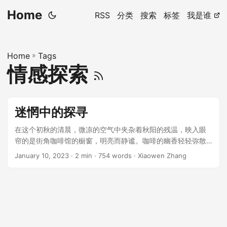
Home
RSS
分类
搜索
标签
我是谁
Home
»
Tags
情感探索
迷惘中的探寻
在这个初秋的清晨，微凉的空气中夹杂着秋阳的残温，映入眼
帘的是街角咖啡馆的橱窗，明亮而静谧。咖啡的幽香轻轻弥散
在空气中，仿佛邀约每一个匆忙路过的人驻足片刻。Alice，正
January 10, 2023
· 2 min · 754 words · Xiaowen Zhang
在靠窗的位置，轻轻摩挲着手中的咖啡杯，目光投向窗外，若
有所思。她的脑海里不断浮现的是那则广告——一则自私到令
人感到不适的广告。 ...