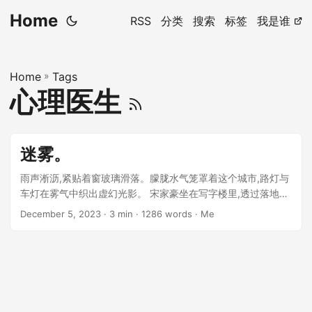
Home
RSS
分类
搜索
标签
我是谁
Home
»
Tags
心理医生
迷雾。
雨声淅沥,紧贴着窗玻璃滑落。朦胧水气笼罩着这个城市,路灯与
车灯在雾气中织出虚幻光影。 宋家豪坐在写字楼里,透过落地窗
眺望着灰蒙蒙的街景。他试图在记忆里搜寻这里的印象,一无所
December 5, 2023
· 3 min · 1286 words · Me
获。 ...