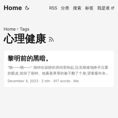
Home
RSS
分类
搜索
标签
我是谁
Home
»
Tags
心理健康
黎明前的黑暗。
“嘀——嘀——” 闹钟在寂静的房间里响起,拉克艰难地睁开沉重
的眼皮,按掉了闹钟。他裹着厚厚的被子翻了个身,望着窗外灰蒙
蒙的天空,窗棂上结着细细的霜花。 ...
December 4, 2023
· 2 min · 917 words · Me