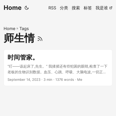
Home
RSS
分类
搜索
标签
我是谁
Home
»
Tags
师生情
时间管家。
“叮——该起床了,先生。” 我揉揉还有些犯困的眼睛,检查了一下
老板的生物识别数据。血压、心跳、呼吸、大脑电波,一切正
常。 “好的好的,我起床了。”老板嘟囔道,“给我十分钟洗漱。” ...
September 14, 2023
· 3 min · 1376 words · Me