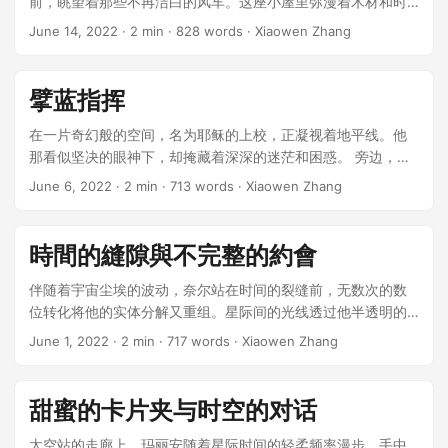
前，眺望着那些不再洁白的风车。这座小屋里弥漫着木材和时
光混合的旧日气息，这是她家族几代人的居所，实际上，现在
June 14, 2022
· 2 min · 828 words · Xiaowen Zhang
她是这片乡村最后的人。 ...
擘蓝指挥
在一片奇幻般的空间，名为耶稣的上校，正凝视着地平线。他
那看似坚决的眼神下，却掩藏着深深的迷茫和困惑。 旁边，贝
特朗上尉轻声地问：“今天我们又要去哪儿，上校？” ...
June 6, 2022
· 2 min · 713 words · Xiaowen Zhang
時間的縫隙與不完整的約會
伴随着宇宙尘埃的波动，奈尔站在时间的裂缝前，无数次的数
位转化将他的实体分解又重组。星际间的光线透过他半透明的
眼睛，映照出这个科幻世界的幽深。 “你迟到了。”蔼尔莎的声
June 1, 2022
· 2 min · 717 words · Xiaowen Zhang
音柔和，含有一丝不易察觉的责备。 ...
甜蜜的卡片夹与时空的对话
太空站的走廊上，玛丽安随着星际时间的轻柔频率漫步，手中