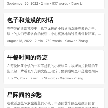
柔，星光下，两人围绕着当时社会上的种种浅尝辄止的言论展
September 20, 2022
· 2 min · 837 words · Xiang Li
开了辩论。 ...
包子和荒漠的对话
在茫茫的西部荒漠中，孤立无援的小镇逐渐沉睡在暮色之中。
镇上的人们守着各自的秘密，小心翼翼地与过往者保持距离。
然而，这天，从东方来的一个陌生人，打破了这份平静。 ...
August 18, 2022
· 2 min · 760 words · Xiaowen Zhang
午餐时间的奇迹
在哥伦比亚小镇的一家不起眼的小餐馆里，埃斯特拉软弱的手
指夹起一片看似平凡的火腿三明治，她的眼眸里却蕴藏着期待
的光芒。老板娘卡门，一个严厉却有着金心的女人，她的厨艺
July 25, 2022
· 2 min · 779 words · Xiaowen Zhang
在小镇上无人能比，却鲜少有顾客注意到这家餐馆。 ...
星际间的乡愁
在被遥远星际灰尘覆盖的小镇，年迈的艾米丽坐在敞开的窗