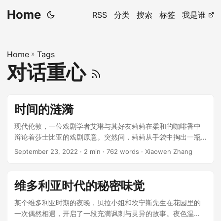
Home
RSS
分类
搜索
标签
我是谁
Home
»
Tags
对话重心
时间的涟漪
现代伦敦，一位戏剧学者艾琳与其好友莉莉在柔和的咖啡香中
辩论着莎士比亚的戏剧原意。突然间，莉莉从手袋中掏出一瓶
古怪的护发素：“看看这个，我从一个古董店淘的，店主说它
September 23, 2022
· 2 min · 762 words · Xiaowen Zhang
有‘穿越时空’的魔力。” ...
维多利亚时代的秘密味觉
某个维多利亚时期的夜晚，贝拉小姐和坎宁斯先生在花园里的
一次偶然相遇，开启了一段充满讽刺与灵异的故事。夜色温