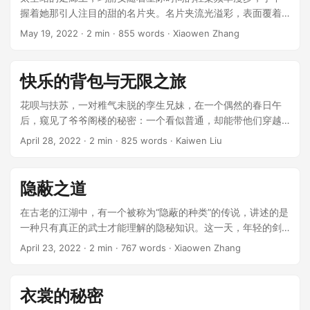
握着她那引人注目的甜的名片夹。名片夹流光溢彩，表面覆着
丝质般温柔的光泽，似乎是某种先进材料制成，且散发出淡淡
May 19, 2022
· 2 min · 855 words · Xiaowen Zhang
的蜂蜜香气。这是她在银河商贸展览会上得到的“礼物”，她称之
为甜蜜的时间机器。 ...
快乐的背包与无限之旅
花呗与扶苏，一对稚气未脱的孪生兄妹，在一个偶然的春日午
后，窥见了爷爷阁楼的秘密：一个看似普通，却能带他们穿越
奇幻世界的背包。背包布满了彩绘，拥抱的太阳和月亮，星辰
April 28, 2022
· 2 min · 825 words · Kaiwen Liu
点缀其中，像是夜空的颂歌。*这不仅仅是一个背包，而是一扇
门，*花呗默想着，他的手抚摸着那光滑的织面，似乎能感受到
过去的热浪与冷风。 ...
隐蔽之道
在古老的江湖中，有一个被称为“隐蔽的种类”的传说，讲述的是
一种只有真正的武士才能理解的隐秘知识。这一天，年轻的剑
侠李青云为寻找这种知识，前往了隐蔽山谷，希望邂逅神秘的
April 23, 2022
· 2 min · 767 words · Xiaowen Zhang
隐士，从而触摸到武道的真谛。 ...
衣裳的秘密