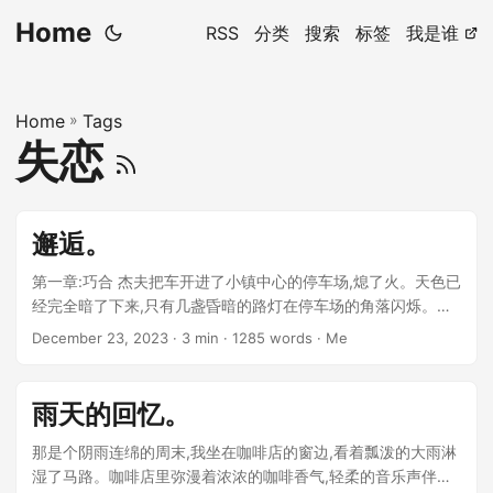
Home
RSS
分类
搜索
标签
我是谁
Home
»
Tags
失恋
邂逅。
第一章:巧合 杰夫把车开进了小镇中心的停车场,熄了火。天色已
经完全暗了下来,只有几盏昏暗的路灯在停车场的角落闪烁。杰
夫叹了口气,犹豫着要不要下车。一个月前,他和女朋友莉娜分手
December 23, 2023
· 3 min · 1285 words · Me
了,这还是他头一次一个人外出。即使只是去小镇图书馆借本书,
对现在的杰夫来说也是一大挑战。 ...
雨天的回忆。
那是个阴雨连绵的周末,我坐在咖啡店的窗边,看着瓢泼的大雨淋
湿了马路。咖啡店里弥漫着浓浓的咖啡香气,轻柔的音乐声伴着