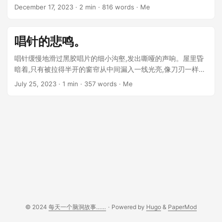
雨声,我感觉整个世界都安静下来。 ...
December 17, 2023
· 2 min · 816 words · Me
唱针的悲鸣。
唱针缓慢地滑过黑胶唱片的细小沟壑,发出嘶哑的声响。屋里昏
暗着,只有被拉得半开的窗帘从中间漏入一线光亮,像刀刃一样斜
斜地落在地板上。 他静静地坐在那里,任由记忆的浪潮将他拍打
July 25, 2023
· 1 min · 357 words · Me
得七零八落。往日的点点滴滴在脑海中翻涌,把他牢牢禁锢在爱
情的泥潭里,挣扎不得。他记得当初第一次邂逅她时,唱针里流淌
出的旋律。那是快活的爵士乐,和煦的阳光下两个青春躯体起舞,
仿佛永远不会停息。 ...
© 2024
每天一个脑洞故事……
·
Powered by
Hugo
&
PaperMod