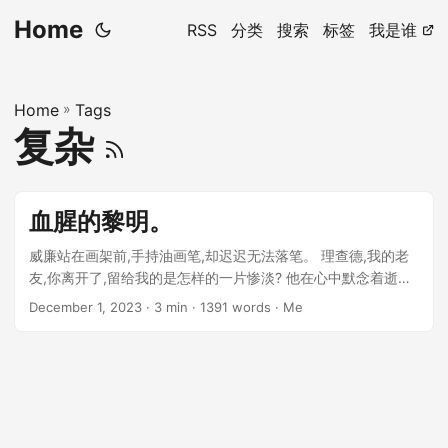
Home
RSS
分类
搜索
标签
我是谁
Home
»
Tags
复杂
血腥的黎明。
威廉站在画架前,手持油画笔,却迟迟无法落笔。 理查德,我的老
友,你离开了,留给我的是怎样的一片惨淡? 他在心中默念着逝去
的朋友,理查德·汉密尔顿。作为一位著名的艺术收藏家,汉密尔顿
December 1, 2023
· 3 min · 1391 words · Me
拥有了无数令人赞叹的藏品。他总喜欢邀请威廉来他的豪宅品
评新近获得的珍藏。威廉也由衷地为老友的鉴赏之眼而倾佩。
...