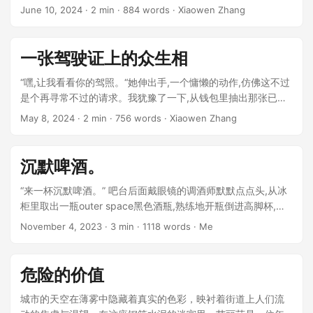
曾经热闹的老街区正在一点点消失。 ...
June 10, 2024
· 2 min · 884 words · Xiaowen Zhang
一张驾驶证上的众生相
“嘿,让我看看你的驾照。“她伸出手,一个慵懒的动作,仿佛这不过
是个再寻常不过的请求。我犹豫了一下,从钱包里抽出那张已经
有些磨损的卡片。 ...
May 8, 2024
· 2 min · 756 words · Xiaowen Zhang
沉默啤酒。
“来一杯沉默啤酒。” 吧台后面戴眼镜的调酒师默默点点头,从冰
柜里取出一瓶outer space黑色酒瓶,熟练地开瓶倒进高脚杯,加
几块冰块,轻轻一推送到我面前。我举起酒杯抿了一小口,冰凉的
November 4, 2023
· 3 min · 1118 words · Me
液体滑过喉咙,一股清新麦芽的香气在口腔里弥漫。 ...
危险的价值
城市的天空在薄雾中隐藏着真实的色彩，映衬着街道上人们流