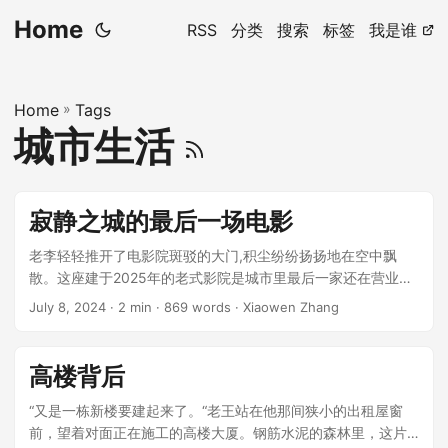
Home
RSS
分类
搜索
标签
我是谁
Home
»
Tags
城市生活
寂静之城的最后一场电影
老李轻轻推开了电影院斑驳的大门,积尘纷纷扬扬地在空中飘
散。这座建于2025年的老式影院是城市里最后一家还在营业的
实体影院。 “又来了,老李。“放映室里传来老张沙哑的声音,“今
July 8, 2024
· 2 min · 869 words · Xiaowen Zhang
天放什么?” ...
高楼背后
“又是一栋新楼要建起来了。“老王站在他那间狭小的出租屋窗
前，望着对面正在施工的高楼大厦。钢筋水泥的森林里，这片