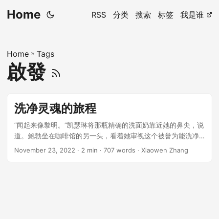
Home
RSS
分类
搜索
标签
我是谁
Home
»
Tags
啟發
洗净灵魂的旅程
“闻起来像黎明。”凯瑟琳将那瓶精确的洗面奶靠近她的鼻尖，说
道。鲍勃坐在咖啡馆的另一头，看着她审视这个被誉为能洗净
一切杂质的小瓶奇迹。精确，是它独一无二的卖点。可这会改
November 23, 2022
· 2 min · 707 words · Xiaowen Zhang
善她的生活吗？ ...