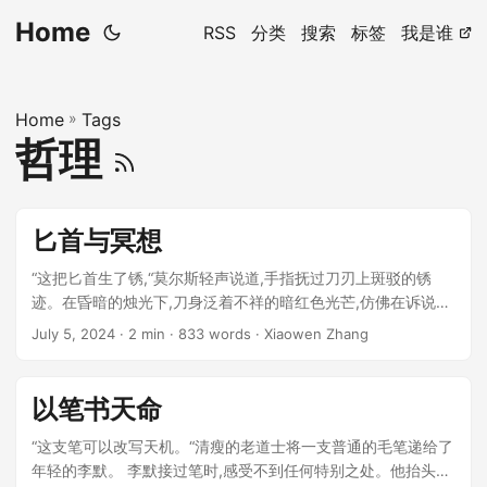
Home
RSS
分类
搜索
标签
我是谁
Home
»
Tags
哲理
匕首与冥想
“这把匕首生了锈,“莫尔斯轻声说道,手指抚过刀刃上斑驳的锈
迹。在昏暗的烛光下,刀身泛着不祥的暗红色光芒,仿佛在诉说着
某个不为人知的故事。 ...
July 5, 2024
· 2 min · 833 words · Xiaowen Zhang
以笔书天命
“这支笔可以改写天机。“清瘦的老道士将一支普通的毛笔递给了
年轻的李默。 李默接过笔时,感受不到任何特别之处。他抬头看