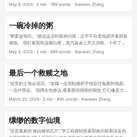
向老道士:“真的能改变命运吗?” ...
May 6, 2024
· 2 min · 789 words · Xiaowen Zhang
一碗冷掉的粥
“粥要趁热吃。“她说这话时眼神闪烁，左手不自觉地摆弄着那枚
戒指。 我盯着面前这碗白粥，蒸汽袅袅上升又消散。十年了，
她每天都会给我煮这样一碗粥。起初是因为我胃不好，后来成
May 4, 2024
· 2 min · 889 words · Xiaowen Zhang
了习惯，再后来变成了一种仪式。 ...
最后一个救赎之地
“这里的土地会说话。“老魏一边用枯瘦的手指划过龟裂的地面,
一边对我说。 我蹲在他身边,看着那些细密的裂纹,它们像是大地
上绽开的伤口。自从那场席卷全球的灾难发生后,这片荒芜的土
March 20, 2024
· 2 min · 895 words · Xiaowen Zhang
地成了最后的庇护所。 ...
缥缈的数字仙境
“这是最新的’修仙辅助芯片’,“李工程师轻抚着那枚闪烁着淡蓝色