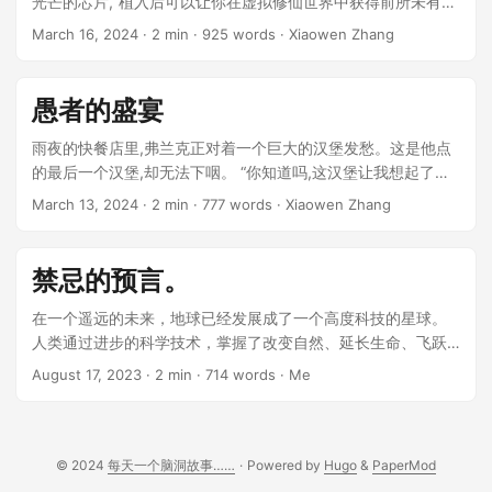
光芒的芯片,“植入后可以让你在虚拟修仙世界中获得前所未有的
真实感。” ...
March 16, 2024
· 2 min · 925 words · Xiaowen Zhang
愚者的盛宴
雨夜的快餐店里,弗兰克正对着一个巨大的汉堡发愁。这是他点
的最后一个汉堡,却无法下咽。 “你知道吗,这汉堡让我想起了一
个有趣的故事。“邻桌的老人轻声说道。他面前放着一杯咖啡,目
March 13, 2024
· 2 min · 777 words · Xiaowen Zhang
光深邃。 ...
禁忌的预言。
在一个遥远的未来，地球已经发展成了一个高度科技的星球。
人类通过进步的科学技术，掌握了改变自然、延长生命、飞跃
星际的力量。然而，唯独探知未来的能力，仍然被视为禁忌之
August 17, 2023
· 2 min · 714 words · Me
事，触碰这一禁忌者，将付出不堪设想的代价。 ...
© 2024
每天一个脑洞故事……
·
Powered by
Hugo
&
PaperMod