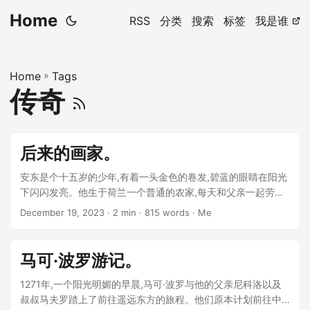
Home
RSS
分类
搜索
标签
我是谁
Home
»
Tags
传奇
后来的画家。
安东是个十五岁的少年,有着一头金色的卷发,碧蓝的眼睛在阳光
下闪闪发亮。他生于荷兰一个普通的农家,每天和父亲一起劳作,
平静而简单。 一天,安东骑车回家的路上,无意中发现路边一个破
December 19, 2023
· 2 min · 815 words · Me
旧的小箱子。好奇心驱使他打开一看,箱子里躺着一副古老而诡
异的眼镜,镜片呈现出奇特的紫红色。少年的冒险心起,他试着戴
上了眼镜。 ...
马可·波罗游记。
1271年,一个阳光明媚的早晨,马可·波罗与他的父亲尼科洛以及
叔叔马夫罗踏上了前往遥远东方的旅程。他们原本计划前往中