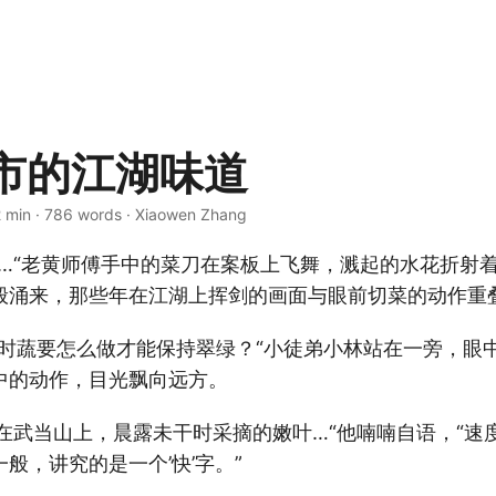
市的江湖味道
2 min · 786 words · Xiaowen Zhang
光…“老黄师傅手中的菜刀在案板上飞舞，溅起的水花折射
般涌来，那些年在江湖上挥剑的画面与眼前切菜的动作重
炒时蔬要怎么做才能保持翠绿？“小徒弟小林站在一旁，眼
中的动作，目光飘向远方。
年在武当山上，晨露未干时采摘的嫩叶…“他喃喃自语，“速
般，讲究的是一个’快’字。”