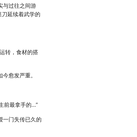
实与过往之间游
菜刀延续着武学的
的运转，食材的搭
如今愈发严重。
生前最拿手的…”
授一门失传已久的