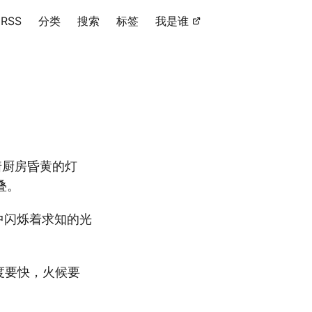
RSS
分类
搜索
标签
我是谁
着厨房昏黄的灯
叠。
中闪烁着求知的光
度要快，火候要