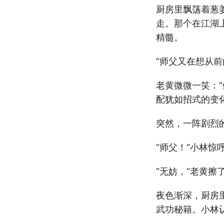
厨房里飘荡着葱
走。那个在江湖
精髓。
“师父又在想从前
老黄微微一笑：
配犹如招式的变化
突然，一阵剧烈
“师父！“小林惊
“无妨，“老黄擦
夜色渐深，厨房
武功秘籍。小林