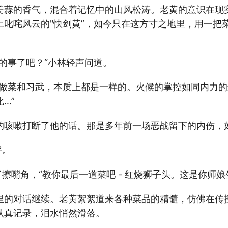
姜蒜的香气，混合着记忆中的山风松涛。老黄的意识在现
上叱咤风云的"快剑黄”，如今只在这方寸之地里，用一把
的事了吧？“小林轻声问道。
“做菜和习武，本质上都是一样的。火候的掌控如同内力
…”
的咳嗽打断了他的话。那是多年前一场恶战留下的内伤，
呼。
了擦嘴角，“教你最后一道菜吧 - 红烧狮子头。这是你师娘
里的对话继续。老黄絮絮道来各种菜品的精髓，仿佛在传
认真记录，泪水悄然滑落。