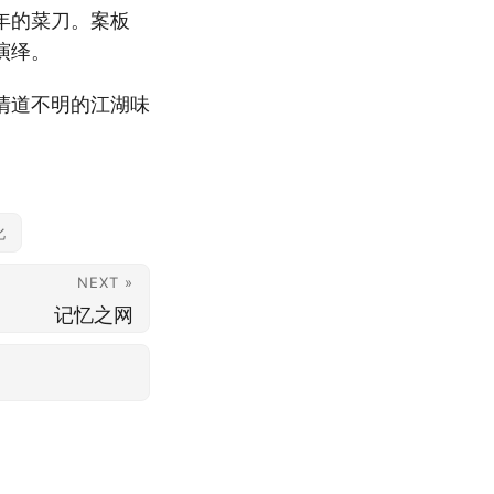
年的菜刀。案板
演绎。
清道不明的江湖味
化
NEXT »
记忆之网