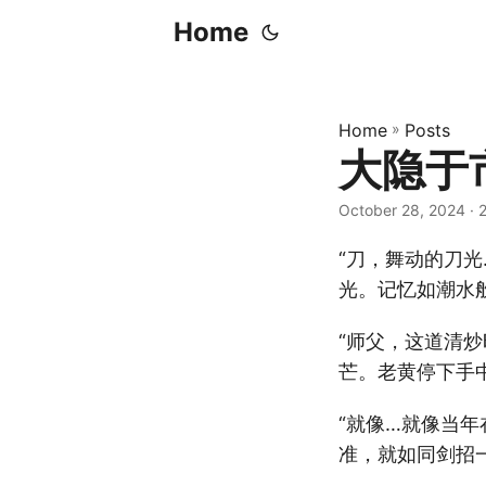
Home
Home
»
Posts
大隐于
October 28, 2024
· 
“刀，舞动的刀
光。记忆如潮水
“师父，这道清
芒。老黄停下手
“就像…就像当
准，就如同剑招一