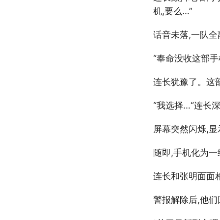
机,要么…”
话音未落,一队
“奉命没收这部手
连长犹豫了。这
“我选择…“连长
屏幕突然闪烁,显
随即,手机化为
连长和张明面面
警报解除后,他们