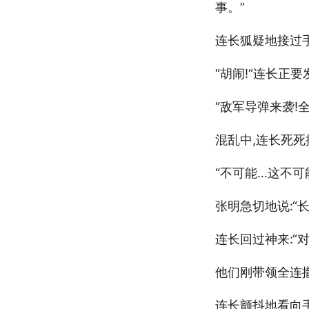
事。”
连长狐疑地接过手
“胡闹!“连长正
“敌军导弹来袭!
混乱中,连长死死
“不可能…这不可
张明急切地说:“长
连长回过神来:“对
他们刚带领全连
连长颤抖地看向手