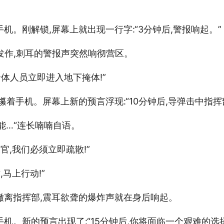
机。刚解锁,屏幕上就出现一行字:“3分钟后,警报响起。”
要发作,刺耳的警报声突然响彻营区。
全体人员立即进入地下掩体!”
攥着手机。屏幕上新的预言浮现:“10分钟后,导弹击中指挥
能…“连长喃喃自语。
官,我们必须立即疏散!”
,马上行动!”
撤离指挥部,震耳欲聋的爆炸声就在身后响起。
机。新的预言出现了:“15分钟后,你将面临一个艰难的