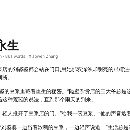
永生
in · 861 words · Xiaowen Zhang
浆店的刘婆婆都会站在门口,用她那双浑浊却明亮的眼睛注
间断。
婆婆的豆浆里藏着重生的秘密。“隔壁杂货店的王大爷总是
信这种荒诞的说法，直到那个雨天的到来。
年轻人推开了豆浆店的门。“给我一碗豆浆。“他的声音透
“刘婆婆一边舀着浓稠的豆浆，一边轻声说道：“生活总是