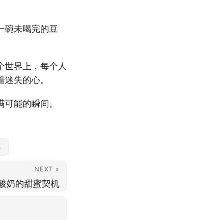
一碗未喝完的豆
个世界上，每个人
着迷失的心。
满可能的瞬间。
考
NEXT »
酸奶的甜蜜契机