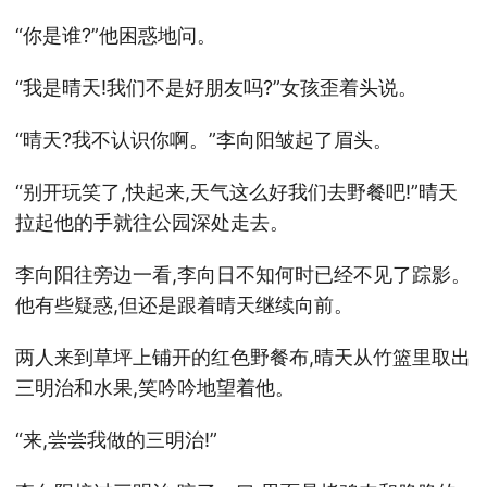
“你是谁?”他困惑地问。
“我是晴天!我们不是好朋友吗?”女孩歪着头说。
“晴天?我不认识你啊。”李向阳皱起了眉头。
“别开玩笑了,快起来,天气这么好我们去野餐吧!”晴天
拉起他的手就往公园深处走去。
李向阳往旁边一看,李向日不知何时已经不见了踪影。
他有些疑惑,但还是跟着晴天继续向前。
两人来到草坪上铺开的红色野餐布,晴天从竹篮里取出
三明治和水果,笑吟吟地望着他。
“来,尝尝我做的三明治!”