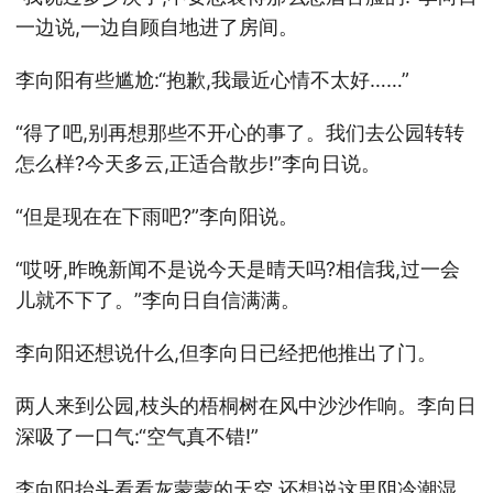
一边说,一边自顾自地进了房间。
李向阳有些尴尬:“抱歉,我最近心情不太好……”
“得了吧,别再想那些不开心的事了。我们去公园转转
怎么样?今天多云,正适合散步!”李向日说。
“但是现在在下雨吧?”李向阳说。
“哎呀,昨晚新闻不是说今天是晴天吗?相信我,过一会
儿就不下了。”李向日自信满满。
李向阳还想说什么,但李向日已经把他推出了门。
两人来到公园,枝头的梧桐树在风中沙沙作响。李向日
深吸了一口气:“空气真不错!”
李向阳抬头看看灰蒙蒙的天空,还想说这里阴冷潮湿,