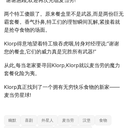
“谢谢惠顾,欢迎再次光临麦当劳!”
两个特工傻眼了。原来餐盒里不是武器,而是两份巨无
霸套餐。香气扑鼻,特工们的理智瞬间瓦解,紧接着就
是抢夺食物的场面。
Klorp得意地望着特工狼吞虎咽,转身对经理说:“谢谢
您的餐盒,它们的威力真是完胜所有武器!”
从此,每当老家要寻回Klorp,Klorp就以麦当劳的魔力
套餐化险为夷。
Klorp真正找到了一个拥有无穷快乐食物的新家——
麦当劳星球!
幽默
喜剧
外星人
麦当劳
汉堡
食物