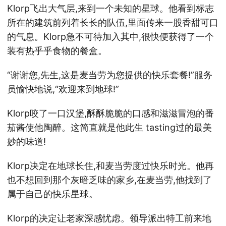
Klorp飞出大气层,来到一个未知的星球。他看到标志
所在的建筑前列着长长的队伍,里面传来一股香甜可口
的气息。Klorp急不可待加入其中,很快便获得了一个
装有热乎乎食物的餐盒。
“谢谢您,先生,这是麦当劳为您提供的快乐套餐!”服务
员愉快地说,“欢迎来到地球!”
Klorp咬了一口汉堡,酥酥脆脆的口感和滋滋冒泡的番
茄酱使他陶醉。这简直就是他此生 tasting过的最美
妙的味道!
Klorp决定在地球长住,和麦当劳度过快乐时光。他再
也不想回到那个灰暗乏味的家乡,在麦当劳,他找到了
属于自己的快乐星球。
Klorp的决定让老家深感忧虑。领导派出特工前来地