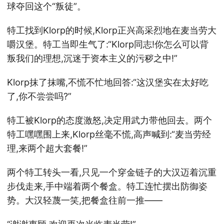
球夺回这个“叛徒”。
特工找到Klorp的时候,Klorp正兴高采烈地在麦当劳大
嚼汉堡。特工当即生气了:“Klorp同志!你怎么可以背
叛我们的理想,沉迷于资本主义的污秽之中!”
Klorp抹了抹嘴,不慌不忙地回答:“这汉堡实在太好吃
了,你不尝尝吗?”
特工被Klorp的态度激怒,决定用武力带他回去。两个
特工嘿嘿围上来,Klorp丝毫不慌,高声喊到:“麦当劳经
理,来两个超大套餐!”
两个特工转头一看,只见一个穿金链子的大汉迈着沉重
步伐走来,手中端着两个餐盒。特工连忙摆出防御姿
势。大汉轻蔑一笑,把餐盒往前一推——