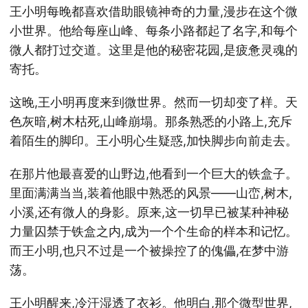
王小明每晚都喜欢借助眼镜神奇的力量,漫步在这个微
小世界。他给每座山峰、每条小路都起了名字,和每个
微人都打过交道。这里是他的秘密花园,是疲惫灵魂的
寄托。
这晚,王小明再度来到微世界。然而一切却变了样。天
色灰暗,树木枯死,山峰崩塌。那条熟悉的小路上,充斥
着陌生的脚印。王小明心生疑惑,加快脚步向前走去。
在那片他最喜爱的山野边,他看到一个巨大的铁盒子。
里面满满当当,装着他眼中熟悉的风景——山峦,树木,
小溪,还有微人的身影。原来,这一切早已被某种神秘
力量囚禁于铁盒之内,成为一个个生命的样本和记忆。
而王小明,也只不过是一个被操控了的傀儡,在梦中游
荡。
王小明醒来,冷汗湿透了衣衫。他明白,那个微型世界,