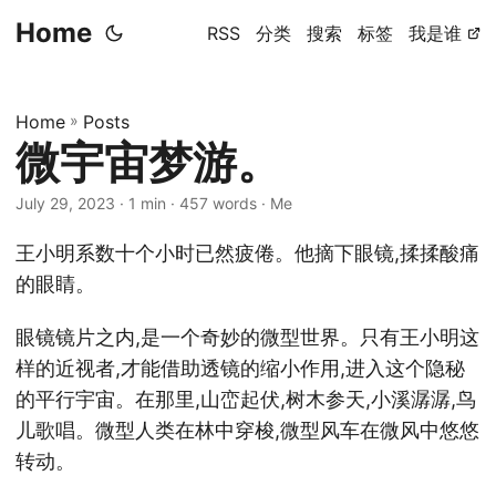
Home
RSS
分类
搜索
标签
我是谁
Home
»
Posts
微宇宙梦游。
July 29, 2023
· 1 min · 457 words · Me
王小明系数十个小时已然疲倦。他摘下眼镜,揉揉酸痛
的眼睛。
眼镜镜片之内,是一个奇妙的微型世界。只有王小明这
样的近视者,才能借助透镜的缩小作用,进入这个隐秘
的平行宇宙。在那里,山峦起伏,树木参天,小溪潺潺,鸟
儿歌唱。微型人类在林中穿梭,微型风车在微风中悠悠
转动。