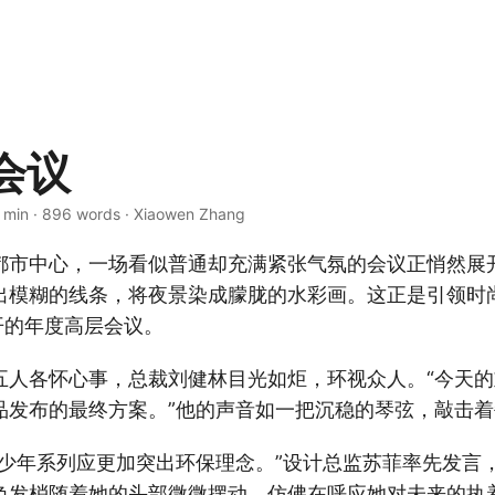
会议
 min · 896 words · Xiaowen Zhang
都市中心，一场看似普通却充满紧张气氛的会议正悄然展
出模糊的线条，将夜景染成朦胧的水彩画。这正是引领时
开的年度高层会议。
五人各怀心事，总裁刘健林目光如炬，环视众人。“今天
品发布的最终方案。”他的声音如一把沉稳的琴弦，敲击
青少年系列应更加突出环保理念。”设计总监苏菲率先发言
色发梢随着她的头部微微摆动，仿佛在呼应她对未来的执