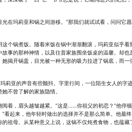
目光在玛莉亚和锅之间游移。“那我们就试试看，问问它
用这个锅煮饭。随着米饭在锅中渐渐翻滚，玛莉亚似乎看
中故事的那种神情，以及往昔家族围坐饭桌的温馨。却也
。她揭开锅盖，目光被一种无形的吸力拉进了锅底，而一
…“玛莉亚的声音有些颤抖。字里行间，一位陌生女人的字
些她不曾了解的家族隐情。
翻阅着，眉头越皱越紧。“这是……你祖父的初恋？“他停
。“看起来，他年轻时做出的选择并不是那么简单。他最
你的祖母。从某种意义上说，这锅不仅炖煮食物，也蕴藏