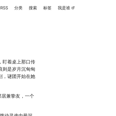
RSS
分类
搜索
标签
我是谁
，盯着桌上那口传
痕则是岁月沉甸甸
刻，谜团开始在她
邻居兼挚友，一个
，拨动灵魂中最深