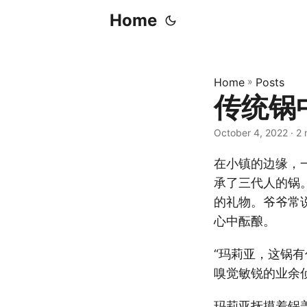
Home
Home
»
Posts
传统锅
October 4, 2022
· 2 
在小镇的边缘，
承了三代人的锅
的礼物。爷爷常
心中酝酿。
“玛莉亚，这锅
嗅觉敏锐的业余
玛莉亚抚摸着锅