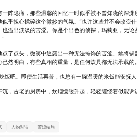
有一阵隐痛，那些温馨的回忆一时似乎被不曾知晓的深渊
他似乎担心揉碎这个微妙的气氛。“也许这些并不会改变
，也溢出淡淡的苦涩。你是个出色的侦探，玛莉亚，无论
”
地点了点头，微笑中透露出一种无法掩饰的苦涩。她将锅
心已然明白，有些真相的重量，是任何炊具都无法承载的
们吃饭吧。即便生活再苦，也总有一碗温暖的米饭能安抚人
下沉，古老的厨房中，炊烟缓缓升起，轻轻缠绕着似能诉
式
人物对话
苦涩结局