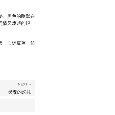
。
秘。黑色的幽默在
同情又戏谑的眼
要。而橡皮擦，仿
NEXT »
灵魂的洗礼