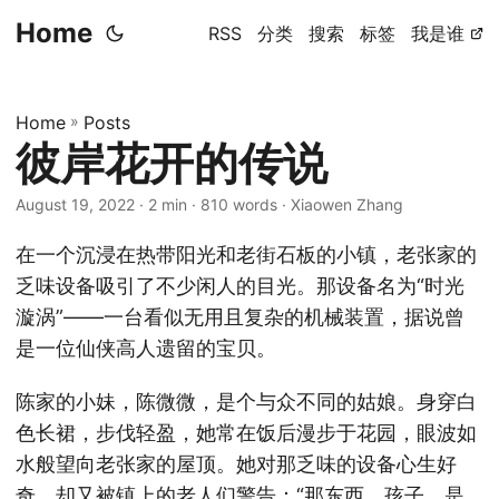
Home
RSS
分类
搜索
标签
我是谁
Home
»
Posts
彼岸花开的传说
August 19, 2022
· 2 min · 810 words · Xiaowen Zhang
在一个沉浸在热带阳光和老街石板的小镇，老张家的
乏味设备吸引了不少闲人的目光。那设备名为“时光
漩涡”——一台看似无用且复杂的机械装置，据说曾
是一位仙侠高人遗留的宝贝。
陈家的小妹，陈微微，是个与众不同的姑娘。身穿白
色长裙，步伐轻盈，她常在饭后漫步于花园，眼波如
水般望向老张家的屋顶。她对那乏味的设备心生好
奇，却又被镇上的老人们警告：“那东西，孩子，是