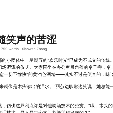
随笑声的苦涩
 · 759 words · Xiaowen Zhang
部的小团体中，星期五的“欢乐时光”已成为不成文的传统
职场泥潭的仪式。大家围坐在办公室最角落的桌子旁，桌
治愈一切不愉快”的黄油色酒精——其实不过是便宜的，味
起来就像是木头渗出的泪水。”丽莎边咳嗽边笑说，她总能
笑，仿佛这犀利点评是对他调酒技术的赞赏。“哦，木头
渗泪技术，是不是每个木头都能哭得出来的？”