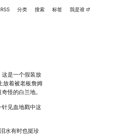
RSS
分类
搜索
标签
我是谁
。这是一个假装放
上放着被老板詹姆
道奇怪的白兰地。
一针见血地戳中这
的泪水有时也挺珍