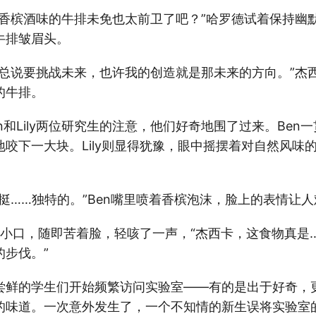
这香槟酒味的牛排未免也太前卫了吧？”哈罗德试着保持幽
牛排皱眉头。
您总说要挑战未来，也许我的创造就是那未来的方向。”杰
的牛排。
n和Lily两位研究生的注意，他们好奇地围了过来。Ben
咬下一大块。Lily则显得犹豫，眼中摇摆着对自然风味
挺……独特的。”Ben嘴里喷着香槟泡沫，脸上的表情让
了一小口，随即苦着脸，轻咳了一声，“杰西卡，这食物真是
的步伐。”
尝鲜的学生们开始频繁访问实验室——有的是出于好奇，
的味道。一次意外发生了，一个不知情的新生误将实验室