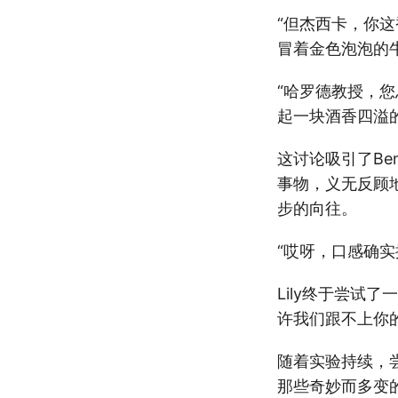
“但杰西卡，你
冒着金色泡泡的
“哈罗德教授，
起一块酒香四溢
这讨论吸引了Be
事物，义无反顾地
步的向往。
“哎呀，口感确实
Lily终于尝试
许我们跟不上你
随着实验持续，
那些奇妙而多变