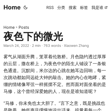
Home
RSS
分类
搜索
标签
我是谁
Home
»
Posts
夜色下的微光
March 24, 2022
· 2 min · 763 words · Xiaowen Zhang
雾气从湖面升腾，笼罩着伦敦桥。月色隐约透过厚厚
的云层，撒在桥上，为夜色中的陌生人铺设了一条银
色通道。沉默间，米尔达的心跳在她耳边回响，每一
次跳动都如同远处大钟的敲击。她的内心在咆哮，紧
绷的情绪像琴弦一样摇摆不定。然而面对面坐着的是
马修，这个曾经深爱她的人，现在是谁知道呢？
“马修，你未免也太大胆了。”言下之意，既是挑战也
是敬畏。她低声且缓慢地说出话来，掂量着每一个