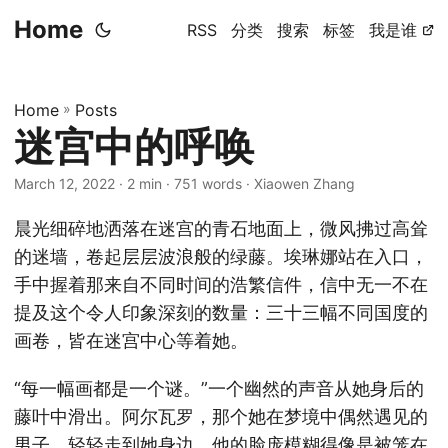
Home
RSS
分类
搜索
标签
我是谁
Home
»
Posts
迷宫中的呼唤
March 12, 2022
· 2 min · 751 words · Xiaowen Zhang
晨光细碎地洒落在迷宫的青石地面上，微风拂过高耸
的迷墙，卷起层层波浪般的绿藤。埃琳娜站在入口，
手中握着那来自不同时间的浩繁信件，信中无一不在
提及这个令人印象深刻的数量：三十三幅不同国度的
画卷，皆在迷宫中心等着她。
“每一幅画都是一个谜。”一个幽然的声音从她身后的
藤叶中滑出。阿尔瓦罗，那个她在梦境中偶然遇见的
男子，轻轻走到她身边。他的脸庞模糊得像是被笼在