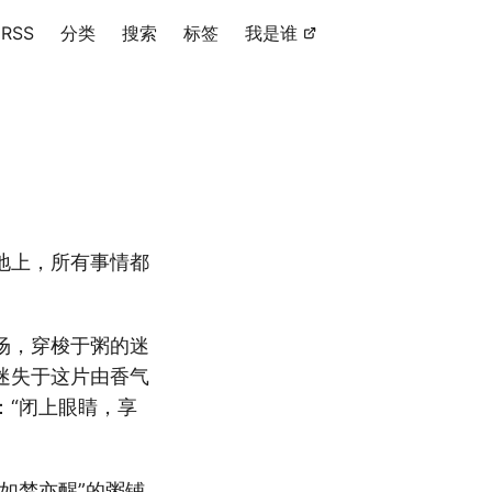
RSS
分类
搜索
标签
我是谁
地上，所有事情都
场，穿梭于粥的迷
迷失于这片由香气
：“闭上眼睛，享
如梦亦醒”的粥铺