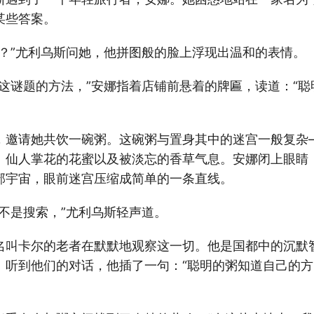
某些答案。
助？”尤利乌斯问她，他拼图般的脸上浮现出温和的表情。
开这谜题的方法，”安娜指着店铺前悬着的牌匾，读道：“
，邀请她共饮一碗粥。这碗粥与置身其中的迷宫一般复杂
、仙人掌花的花蜜以及被淡忘的香草气息。安娜闭上眼睛
部宇宙，眼前迷宫压缩成简单的一条直线。
不是搜索，”尤利乌斯轻声道。
名叫卡尔的老者在默默地观察这一切。他是国都中的沉默
。听到他们的对话，他插了一句：“聪明的粥知道自己的