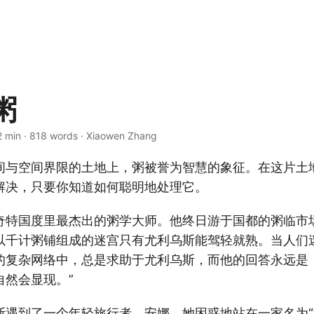
粥
2 min · 818 words · Xiaowen Zhang
间与空间界限的土地上，粥被誉为智慧的象征。在这片土
解决，只要你知道如何聪明地处理它。
奇特国度里最杰出的粥学大师。他终日游于国都的粥临市
以千计粥铺组成的迷宫只有尤利乌斯能驾轻就熟。当人们
的复杂网络中，总是求助于尤利乌斯，而他的回答永远是
自然会显现。”
斯遇到了一个年轻旅行者，安娜。她困惑地站在一家名为“