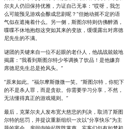
尔夫人仍旧保持优雅，力证自己无辜：“哎呀，我怎
么可能预见游戏会酿成悲剧呢？”但她动摇不定的语
气似在遮掩着什么。另一侧，斯图尔特则仿佛醉酒，
喋喋不休地抱怨这突如其来的变故，缓缓露出对席德
尼先生的不满。
谜团的关键来自一位不起眼的老仆人，他战战兢兢地
揭露：“我看到斯图尔特少爷调换了饮品！是他嫌弃
席德尼先生总是抢风头。”
“原来如此。”福尔摩斯微微一笑。“斯图尔特，你犯下
的不是杀人罪，而是贪欲。你需要学习分享，不然，
无法懂得真正的游戏规则。”
最后，克莱尔夫人发布宽大慈悲的判决，取消了斯图
尔特的惩罚，并提议重新组织一次以“分享快乐”为主
题的宴会。房间内响起阵阵掌声，宾客们似有如梦初