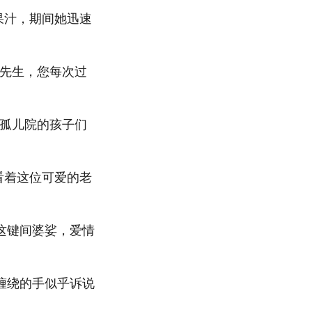
果汁，期间她迅速
“先生，您每次过
给孤儿院的孩子们
看着这位可爱的老
这键间婆娑，爱情
缠绕的手似乎诉说