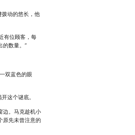
键拨动的悠长，他
最近有位顾客，每
出的数量。”
出一双蓝色的眼
揭开这个谜底。
窗边。马克趁机小
个原先未曾注意的