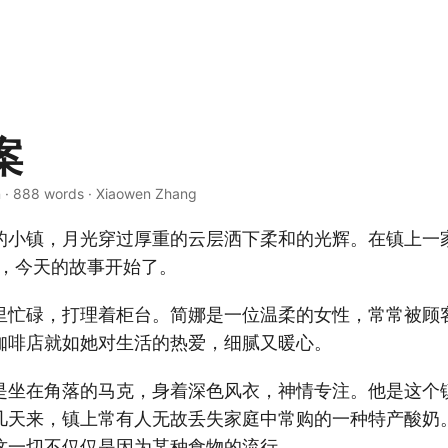
案
n · 888 words · Xiaowen Zhang
的小镇，月光穿过厚重的云层洒下柔和的光辉。在镇上一
内，今天的故事开始了。
里忙碌，打理着柜台。简娜是一位温柔的女性，常常被顾
咖啡店就如她对生活的热爱，细腻又暖心。
是坐在角落的马克，身着深色风衣，神情专注。他是这个
几天来，镇上常有人无故丢失家庭中常购的一种特产酸奶
这一切不仅仅是因为某种食物的流行。