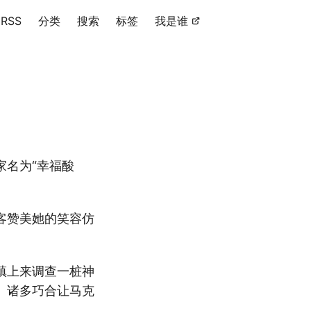
RSS
分类
搜索
标签
我是谁
家名为“幸福酸
客赞美她的笑容仿
镇上来调查一桩神
。诸多巧合让马克