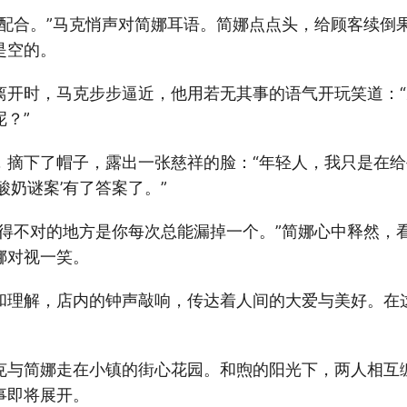
你配合。”马克悄声对简娜耳语。简娜点点头，给顾客续倒
是空的。
离开时，马克步步逼近，他用若无其事的语气开玩笑道：
？”
，摘下了帽子，露出一张慈祥的脸：“年轻人，我只是在
酸奶谜案’有了答案了。”
觉得不对的地方是你每次总能漏掉一个。”简娜心中释然，
娜对视一笑。
和理解，店内的钟声敲响，传达着人间的大爱与美好。在
克与简娜走在小镇的街心花园。和煦的阳光下，两人相互
事即将展开。