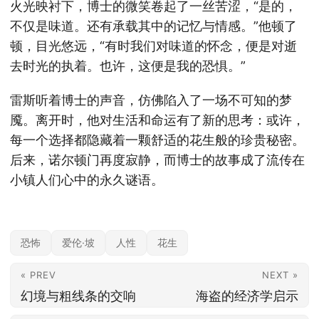
火光映衬下，博士的微笑卷起了一丝苦涩，“是的，
不仅是味道。还有承载其中的记忆与情感。”他顿了
顿，目光悠远，“有时我们对味道的怀念，便是对逝
去时光的执着。也许，这便是我的恐惧。”
雷斯听着博士的声音，仿佛陷入了一场不可知的梦
魇。离开时，他对生活和命运有了新的思考：或许，
每一个选择都隐藏着一颗舒适的花生般的珍贵秘密。
后来，诺尔顿门再度寂静，而博士的故事成了流传在
小镇人们心中的永久谜语。
恐怖
爱伦·坡
人性
花生
« PREV
NEXT »
幻境与粗线条的交响
海盗的经济学启示