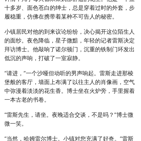
十多岁、面色苍白的绅士，总是穿着过时的外套，步
履稳重，仿佛在携带着某种不可告人的秘密。
小镇居民对他的到来议论纷纷，决心揭开这位陌生人
的面纱。夜色降临，星子微黯，年轻的记者雷斯决定
拜访博士。他敲响了诺尔顿门，沉重的铁制门环发出
低沉的声响，打破了一室寂静。
“请进，”一个沙哑但动听的男声响起。雷斯走进那棱
堡般的客厅，墙面上布满了以往主人的肖像画，空气
中弥漫着淡淡的花生香。博士坐在火炉旁，手里握着
一本古老的书卷。
“雷斯先生，请坐。夜晚适合交谈，不是吗？”博士微
微一笑。
“当然，哈姆雷尔博士。小镇对您充满了好奇。”雷斯