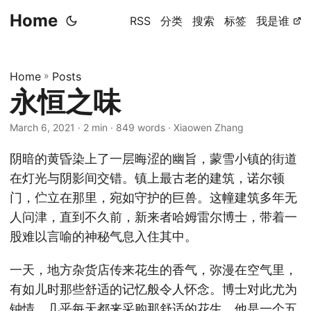
Home
RSS
分类
搜索
标签
我是谁
Home
»
Posts
永恒之味
March 6, 2021
· 2 min · 849 words · Xiaowen Zhang
阴暗的黄昏染上了一层晦涩的幽旨，蒙雪小镇的街道
在灯光与阴影间交错。镇上最古老的建筑，诺尔顿
门，伫立在那里，宛如守护的巨兽。这幢建筑多年无
人问津，直到不久前，新来者哈姆雷尔博士，带着一
股难以言喻的神秘气息入住其中。
一天，地方杂货店传来花生的香气，弥漫在空气里，
有如儿时那些舒适的记忆般令人怀念。博士对此尤为
钟情，几乎每天都来采购那舒适的花生。他是一个五