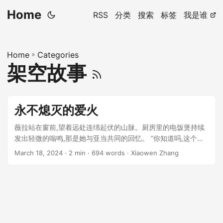
Home
RSS
分类
搜索
标签
我是谁
Home
»
Categories
架空故事
永不熄灭的爱火
薇拉站在窗前,望着远处连绵起伏的山脉。厨房里的电饭煲持续
发出轻微的嗡鸣,那是她与亚当共同的回忆。 “你知道吗,这个电
饭煲永远不会停下,“亚当曾这样对她说,“就像我对你的爱一样。”
March 18, 2024
· 2 min · 694 words · Xiaowen Zhang
...