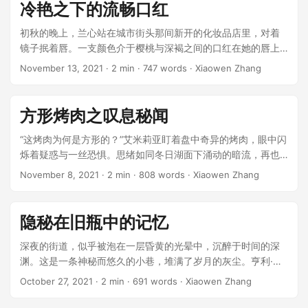
醒力量。像陀思妥耶夫斯基笔下的那些灵魂，阿列克谢热衷于
冷艳之下的流畅口红
剖析自己，试图搞懂存在的意义。 ...
初秋的晚上，兰心站在城市街头那间新开的化妆品店里，对着
镜子抿着唇。一支颜色介于樱桃与深褐之间的口红在她的唇上
滑过，颜色流畅得令人心醉。背后，一个低沉的声音响起：“那
November 13, 2021
· 2 min · 747 words · Xiaowen Zhang
颜色真适合你。” ...
方形烤肉之叹息秘闻
“这烤肉为何是方形的？”艾米莉亚盯着盘中奇异的烤肉，眼中闪
烁着疑惑与一丝恐惧。思绪如同冬日湖面下涌动的暗流，再也
无法平静。 “方形？”对面的诺亚无所谓地耸耸肩，“厨师也许试
November 8, 2021
· 2 min · 808 words · Xiaowen Zhang
图改变常规，嗯，一个新的风味，不是吗？” ...
隐秘在旧瓶中的记忆
深夜的街道，似乎被泡在一层昏黄的光晕中，沉醉于时间的深
渊。这是一条神秘而悠久的小巷，堆满了岁月的灰尘。亨利·卡
特是一个外表消瘦，却有着难以言喻敏锐目光的年轻侦探，他
October 27, 2021
· 2 min · 691 words · Xiaowen Zhang
被一个新委托的奇怪案件吸引至此。 ...