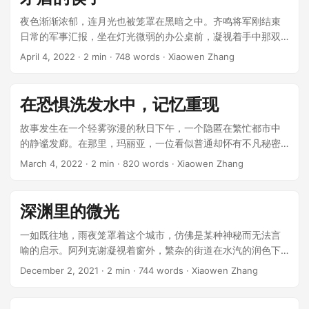
夜色渐渐浓郁，连月光也被笼罩在黑暗之中。齐鸣将军刚结束
日常的军事汇报，坐在灯光微弱的办公桌前，凝视着手中那双
粗糙的筷子。这筷子是他在战场上拾到的，表面布满了痕迹和
April 4, 2022
· 2 min · 748 words · Xiaowen Zhang
缺口，似乎讲述着它的经历与伤痕。 ...
在恐惧洗发水中，记忆重现
故事发生在一个轻雾弥漫的秋日下午，一个隐匿在繁忙都市中
的静谧发廊。在那里，玛丽亚，一位看似普通却怀有不凡秘密
的年轻女理发师，正专注地为一位名叫亨利的中年客人护理头
March 4, 2022
· 2 min · 820 words · Xiaowen Zhang
发。这个发廊如同时间凝滞的场所，墙上的老钟滴答作响，仿
佛低声讲述着不为人知的往事。 ...
深渊里的微光
一如既往地，雨夜笼罩着这个城市，仿佛是某种神秘而无法言
喻的启示。阿列克谢凝视着窗外，繁杂的街道在水汽的润色下
显得模糊不清，就像他的心思。 他对这个世界有着数不清的疑
December 2, 2021
· 2 min · 744 words · Xiaowen Zhang
问，那些在午夜时分让人无法安眠的问题。他将其称为“令人愉
快的问题”，因为在一片困惑之中，它们总能带来一丝亟需的清