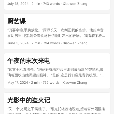
养不良似的。“年轻客户小张嫌弃地说。 ...
July 18, 2024
· 2 min · 743 words · Xiaowen Zhang
厨艺课
“刀要拿稳,手腕放松。“厨师长又一次纠正我的姿势。他的声音
在厨房里回荡,混杂着食材被切割时发出的轻响。 我看着案板上
的胡萝卜,刀锋在灯光下闪烁。切割、切割、切割…节奏单调而
June 5, 2024
· 2 min · 794 words · Xiaowen Zhang
机械。脑海中浮现出更多画面:妈妈在厨房里忙碌的身影,爸爸挥
舞着菜刀的手臂,餐桌上永远缺席的温暖… ...
午夜的末次来电
“这支手机真漂亮。“玛丽轻抚着柜台里那部最新款的智能机,玻
璃柜面映出她渴望的眼神。 “是的,这是我们店最贵的机型。“导
购小姐微笑着说,“要不要试试看?” ...
May 17, 2024
· 2 min · 762 words · Xiaowen Zhang
光影中的盗火记
“又一个’光明之子’诞生了。“维克托轻蔑地说道,望着窗外熙熙攘