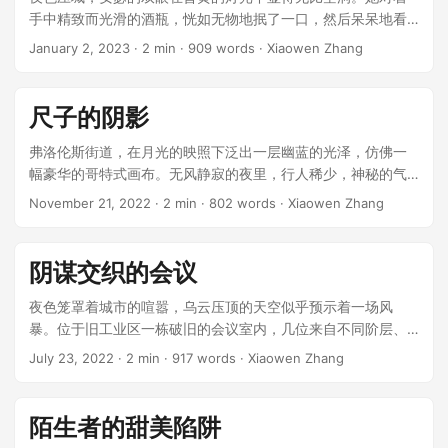
手中精致而光滑的酒瓶，恍如无物地抿了一口，然后呆呆地看
向床边的古董镜。镜中隐约映出她的面庞，却又似乎蕴藏着什
January 2, 2023
· 2 min · 909 words · Xiaowen Zhang
么未知的东西。 ...
尺子的阴影
弗洛伦斯街道，在月光的映照下泛出一层幽蓝的光泽，仿佛一
幅豪华的哥特式画布。无风静寂的夜里，行人稀少，神秘的气
氛显得如此浓重，以至于维克托忍不住加快了步伐。 ...
November 21, 2022
· 2 min · 802 words · Xiaowen Zhang
阴谋交织的会议
夜色笼罩着城市的喧嚣，乌云压顶的天空似乎预示着一场风
暴。位于旧工业区一栋破旧的会议室内，几位来自不同阶层、
目的隐晦的角色围坐在一张长桌四周。台灯发出微弱的光，让
July 23, 2022
· 2 min · 917 words · Xiaowen Zhang
每个人的面孔在半明半暗中呈现出复杂的表情，如同托尔斯泰
笔下那千姿百态的社会拼图。 ...
陌生者的甜美陷阱