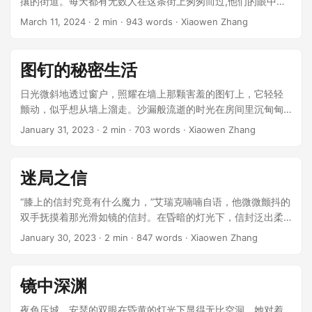
攘的街道。每天都有无数人在这条街上匆匆而过,他们的眼中闪
烁着明亮的光芒,那是被植入了"光明因子"的标志。 ...
March 11, 2024
· 2 min · 943 words · Xiaowen Zhang
图钉的秘密生活
日光微斜地透过窗户，照耀在墙上那颗害羞的图钉上，它轻轻
颤动，似乎想从墙上溜走。沙漏般流逝的时光在房间里沉甸甸
地游荡，连空气都显得黏稠。 “我该何去何从呢？”图钉在心中
January 31, 2023
· 2 min · 703 words · Xiaowen Zhang
默默嘀咕。每当有人进到这间房间，它的尖锐和略显苍白的身
影总会吸引短暂的注意，却又立即被遗忘，仅再次成为墙上的
背景一部分。它就是这样一个安静的观察者，凹陷于墙面，隐
迷局之信
匿于光影之间，凝视着这间小屋中的一切。 ...
“膝上的信封究竟有什么魔力，”艾瑞克喃喃自语，他微微颤抖的
双手抚摸着那光滑如镜的信封。在昏暗的灯光下，信封泛出柔
和却诡秘的光泽，似乎诉说着无尽的秘密。 ...
January 30, 2023
· 2 min · 847 words · Xiaowen Zhang
镜中深渊
夜色压城，安瑟的双眼在昏黄的灯光下显得无比空洞。她对着