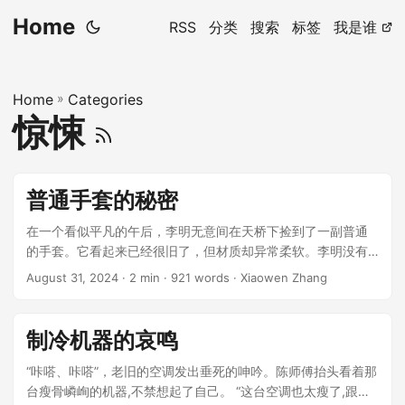
Home
RSS
分类
搜索
标签
我是谁
Home
»
Categories
惊悚
普通手套的秘密
在一个看似平凡的午后，李明无意间在天桥下捡到了一副普通
的手套。它看起来已经很旧了，但材质却异常柔软。李明没有
多想，把它放进了自己的口袋里，继续他回家的路。 ...
August 31, 2024
· 2 min · 921 words · Xiaowen Zhang
制冷机器的哀鸣
“咔嗒、咔嗒”，老旧的空调发出垂死的呻吟。陈师傅抬头看着那
台瘦骨嶙峋的机器,不禁想起了自己。 “这台空调也太瘦了,跟营