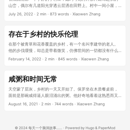
山峦，偶尔有几道阳光穿透云层洒在田野上。村中一间小屋，
装潢质朴却充满温馨的氛围，窗前的玫瑰花正沐浴在微风中轻
July 26, 2022
· 2 min · 873 words · Xiaowen Zhang
轻摇曳。屋内，玛格丽特正为她即将到来的访客准备茶点。此
时，她的心情如同窗外的天气，时而明媚，时而有些阴郁。 ...
存在于乡村的快乐伦理
在那个被青草和花香覆盖的乡村，有一个名叫李建华的老人。
他的步伐缓慢，却总是带着微笑，仿佛世间的一切都没有什么
可以打扰他的心情。年轻的村民们都喜欢围在他的院子里，听
February 14, 2022
· 2 min · 845 words · Xiaowen Zhang
他讲述各种奇异的哲学故事。 ...
咸粥和时间无常
天空蒙了层灰，乡村的一天又开始了。保罗坐在木质餐桌前，
面前是那碗咸得逼人眼泪涌出的粥。他好奇地看着这熟悉而又
陌生的物品：“这碗粥为什么咸得离谱？” ...
August 16, 2021
· 2 min · 744 words · Xiaowen Zhang
© 2024
每天一个脑洞故事……
·
Powered by
Hugo
&
PaperMod