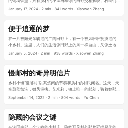
的铜墙铁壁，只有质朴的小屋与翠绿的田野交相辉映。村民们
日出而作，日落而息，过着宁静的生活。在这个村庄里，有一
January 17, 2024
· 2 min · 841 words · Xiaowen Zhang
家特别的奶牛场，名为“慢的牛奶”。 ...
便于追逐的梦
在一片被阳光亲吻过的广阔田野上，有一个被风轻轻抚摸过的
小乡村。这里，人们的生活像田野上的风一样自由，又像土地
一样深沉。在这个故事中，我们要讲述的是一个关于梦与现实
January 5, 2024
· 2 min · 938 words · Xiaowen Zhang
碰撞，最终和谐共生的故事。 ...
慢邮村的奇异明信片
乡村小镇“慢邮村”以其悠闲的节奏和质朴的村民闻名。这天，天
空蔚蓝如洗，微风轻拂。艾米莉，镇上唯一的邮差，骑着她那
辆古旧的自行车，穿过乡间的小道。她的车筐中装着一个特殊
September 14, 2022
· 2 min · 804 words · Yu Chen
的包裹——一张寄往未来的慢速明信片。 ...
隐藏的会议之谜
在法国南部一个宁静的小村庄，隐约可见村外那片延绵起伏的