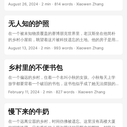
在门槛上，眼神中流露出一丝不安。她手里攥着一条稍显紧张
August 26, 2024
· 2 min · 814 words · Xiaowen Zhang
的毛巾，那是她祖母传下来的宝物，据说是小镇上历史的见证
者。 ...
无人知的护照
在一个被未知物质覆盖的赛博朋克世界里，老汉斯坐在他简朴
的乡村小屋前，眺望着这片被科技遗忘的土地。他的房子是用
传统的木头和泥土建成的，与周围插满数字广告牌和闪烁霓虹
August 13, 2024
· 2 min · 993 words · Xiaowen Zhang
灯的城市形成鲜明对比。尽管周围环境显得格格不入，汉斯却
乐在其中，享受着远离尘嚣的生活。 ...
乡村里的不便书包
在一个偏远的乡村，住着一个名叫小秋的女孩。小秋每天上学
放学都要背着一个破旧的书包，这书包似乎成了她无法摆脱的
宿命。书包里装满了沉重的书本，加之年久失修，只要一走
February 11, 2024
· 2 min · 827 words · Xiaowen Zhang
路，那书包便摇摇晃晃地挂在她瘦弱的肩上，仿佛在无声地诉
说着它们过往的故事。 ...
慢下来的牛奶
在一个远离尘嚣的乡村，时间仿佛被遗忘。这里没有高楼大厦