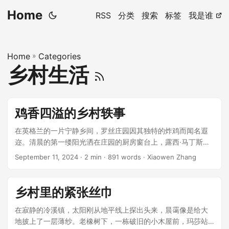
Home
RSS
分类
搜索
标签
我是谁
Home
»
Categories
乡村生活
鸡香四溢的乡村轶事
在英格兰的一片宁静乡间，罗丝庄园因其独特的炸鸡而闻名遐
迩。清晨的第一缕阳光洒在庄园的厨房窗台上，露西·马丁斯正
忙碌地准备着今日的盛宴。这不只是调料与火候的艺术，更是
September 11, 2024
· 2 min · 891 words · Xiaowen Zhang
她与乡村邻里间友爱的象征。露西的炸鸡不仅香味四溢，更是
在人物间搭建起了友谊的桥梁。 ...
乡村里的紧张丝巾
在寂静的冷溪镇，太阳刚从地平线上探出头来，晨霭像是给大
地披上了一层薄纱。老橡树下，一栋破旧的小木屋前，玛莎站